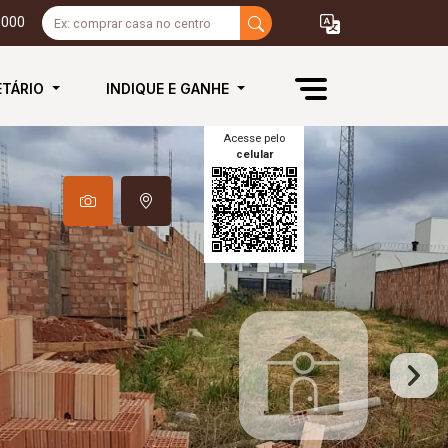
3000
ETÁRIO
INDIQUE E GANHE
Acesse pelo
celular