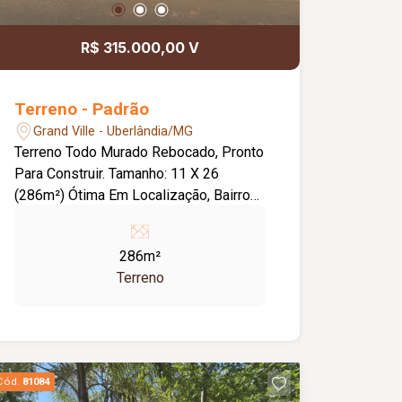
R$ 315.000,00 V
Terreno - Padrão
Grand Ville - Uberlândia/MG
Terreno Todo Murado Rebocado, Pronto
Para Construir. Tamanho: 11 X 26
(286m²) Ótima Em Localização, Bairro
Planejado - Praça Alto Umuarama.
286m²
Terreno
Cód.
81084