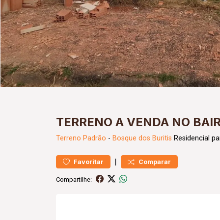
TERRENO A VENDA NO BAI
Terreno
Padrão
-
Bosque dos Buritis
Residencial pa
|
Favoritar
Comparar
Compartilhe: