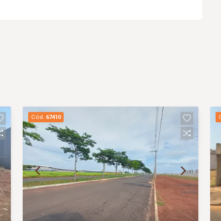
Cód.
67410