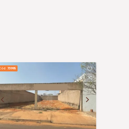
Cód.
73995