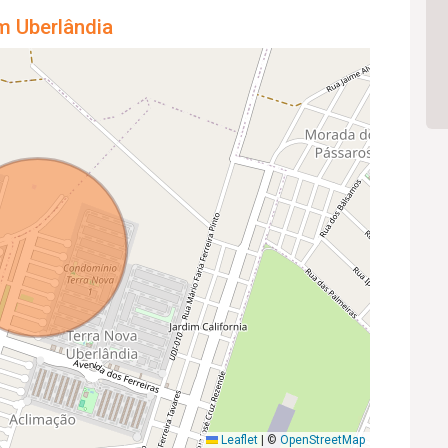
m Uberlândia
Leaflet
|
©
OpenStreetMap