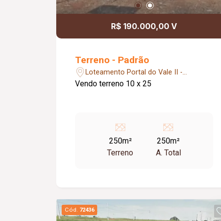
R$ 190.000,00 V
Terreno - Padrão
Loteamento Portal do Vale II -
Uberlândia/MG
Vendo terreno 10 x 25
250m²
250m²
Terreno
A. Total
Cód.
72436