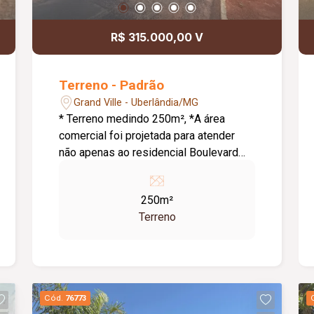
R$ 315.000,00 V
Terreno - Padrão
Grand Ville - Uberlândia/MG
* Terreno medindo 250m², *A área
comercial foi projetada para atender
não apenas ao residencial Boulevard
Umuarama, mas também a todo o setor,
que é composto por diversos bairros e
250m²
condomínios, * A região carece de
Terreno
determinados tipos de comércio,
especialmente nos segmentos de
conveniência, alimentação, gastronomia
e serviços.
Cód.
76773