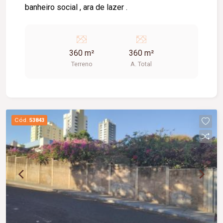
banheiro social , ara de lazer .
360 m²
360 m²
Terreno
A. Total
Cód.
53843