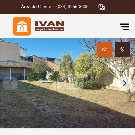
Área do Cliente
|
(034) 3256-3000