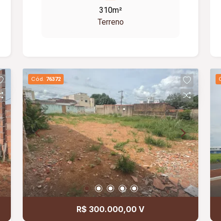
condomínio está localizado no bairro
310m²
planejado Granja Marileusa, uma das
Terreno
regiões de maior valorização da cidade.
Lote com uma das melhores
topografias do condomínio, com pouco
declive, e próximo ao clube. Valor: R$
315.000,00
Cód.
76372
R$ 300.000,00 V