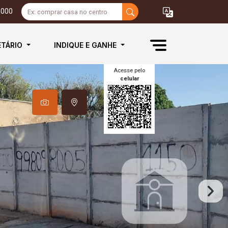
3000
ETÁRIO
INDIQUE E GANHE
Acesse pelo
celular