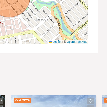
Leaflet
|
©
OpenStreetMap
Cód.
72708