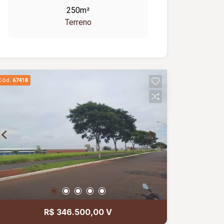
garagem ampla. Bairro planejado com
250m²
infraestrutura completa e
Terreno
documentação 100% ok.
Cód.
67418
R$ 346.500,00 V