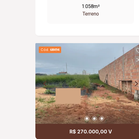
mesmo setor. Frente 22,52m; Fundo
1.058m²
22,52m; Lateral esquerda 46,96m;
Terreno
Lateral direita 46,96m; Totalizando
1,057,53m. Valores sujeitos a
alterações.
Cód.
68494
R$ 270.000,00 V