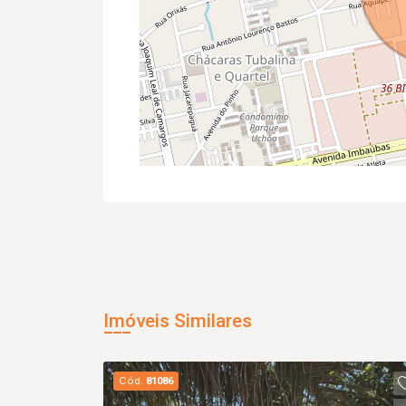
Imóveis Similares
Cód.
81086