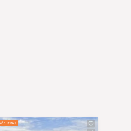
Cód.
81422