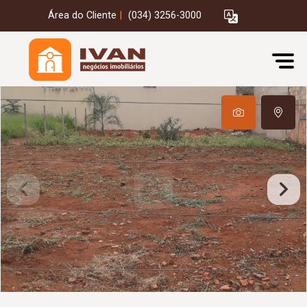
Área do Cliente
|
(034) 3256-3000