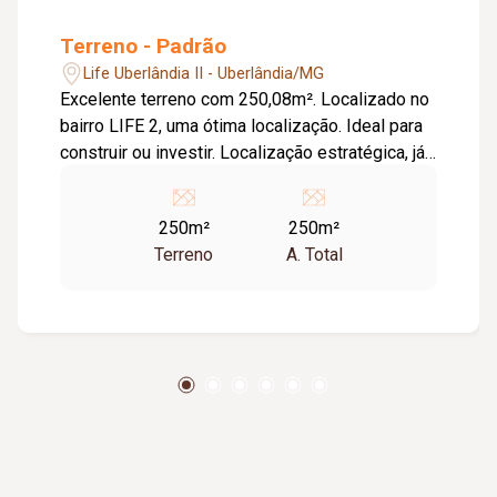
Terreno - Padrão
Life Uberlândia II - Uberlândia/MG
Excelente terreno com 250,08m². Localizado no
bairro LIFE 2, uma ótima localização. Ideal para
construir ou investir. Localização estratégica, já
murado de um lado e com construção ao lado,
garantindo mais segurança e valorização do
250m²
250m²
imóvel. Na rua antiga 15
Terreno
A. Total