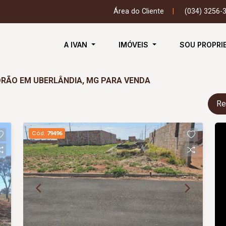
Área do Cliente
|
(034) 3256-
A IVAN
IMÓVEIS
SOU PROPRI
ADRÃO EM UBERLÂNDIA, MG PARA VENDA
Re
Cód.
79496