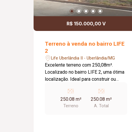
R$ 150.000,00 V
Terreno à venda no bairro LIFE
2
Life Uberlândia II - Uberlândia/MG
Excelente terreno com 250,08m².
Localizado no bairro LIFE 2, uma ótima
localização. Ideal para construir ou
investir. Localização estratégica, já
murado de um lado e com construção
250.08 m²
250.08 m²
ao lado, garantindo mais segurança e
Terreno
A. Total
valorização do imóvel. Na rua antiga 15