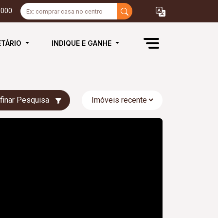
3000
ETÁRIO
INDIQUE E GANHE
finar Pesquisa