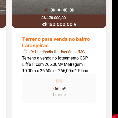
R$ 170.000,00
R$ 160.000,00 V
Terreno para venda no bairro
Laranjeiras
Life Uberlândia II - Uberlândia/MG
Terreno à venda no loteamento GSP
Liffe II com 266,00M² Metragem:
10,00m x 26,60m = 266,00m². Plano.
266 m²
Terreno