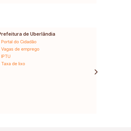
Prefeitura de Uberlândia
Cemig
Portal do Cidadão
2ª via da 
Vagas de emprego
Ligação n
IPTU
Desligam
Taxa de lixo