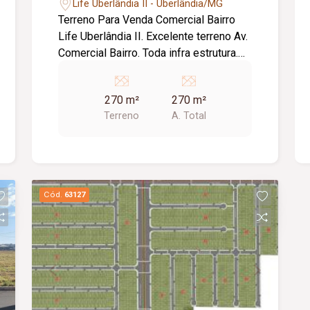
Life Uberlândia II - Uberlândia/MG
Terreno Para Venda Comercial Bairro
Life Uberlândia II. Excelente terreno Av.
Comercial Bairro. Toda infra estrutura.
Plano. Metragem Frente e Fundo =
10,00m. Lados = 27,00m. Totalizando
270 m²
270 m²
270,00m2.
Terreno
A. Total
Cód.
63127