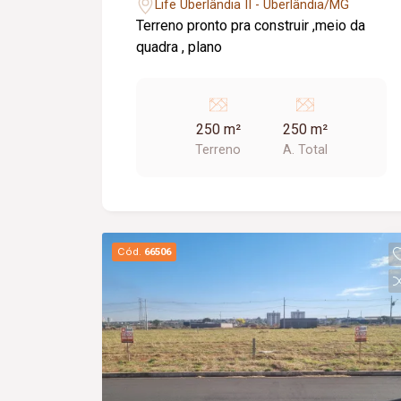
Life Uberlândia II - Uberlândia/MG
Terreno pronto pra construir ,meio da
quadra , plano
250 m²
250 m²
Terreno
A. Total
Cód.
66506