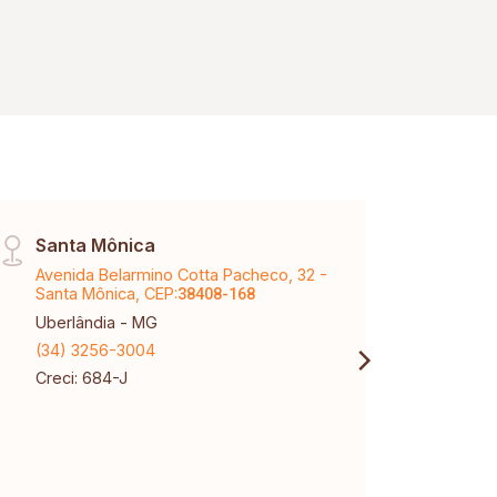
Santa Mônica
Vinh
Avenida Belarmino Cotta Pacheco, 32 -
Aveni
Santa Mônica, CEP:
Karaí
38408-168
Uberlândia - MG
Uberl
(34) 3256-3004
(34) 
Creci: 684-J
Creci
CNPJ: