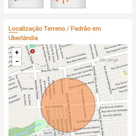
Localização Terreno / Padrão em
Uberlândia
+
−