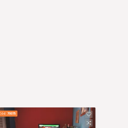
Cód.
70075