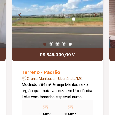
R$ 345.000,00 V
Terreno - Padrão
Granja Marileusa - Uberlândia/MG
Medindo 384 m². Granja Marileusa - a
região que mais valoriza em Uberlândia.
Lote com tamanho especial numa
excelente quadra. Terreno plano e muito
bem localizado. A posição do terreno
384m²
384m²