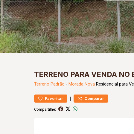
TERRENO PARA VENDA NO 
Terreno
Padrão
-
Morada Nova
Residencial para V
|
Favoritar
Comparar
Compartilhe: