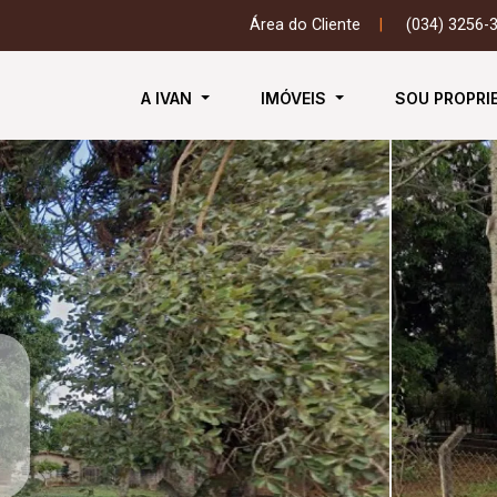
Área do Cliente
|
(034) 3256-
A IVAN
IMÓVEIS
SOU PROPRI