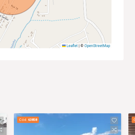
Leaflet
|
©
OpenStreetMap
Cód.
63858