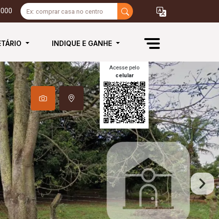
3000
ETÁRIO
INDIQUE E GANHE
Acesse pelo
celular