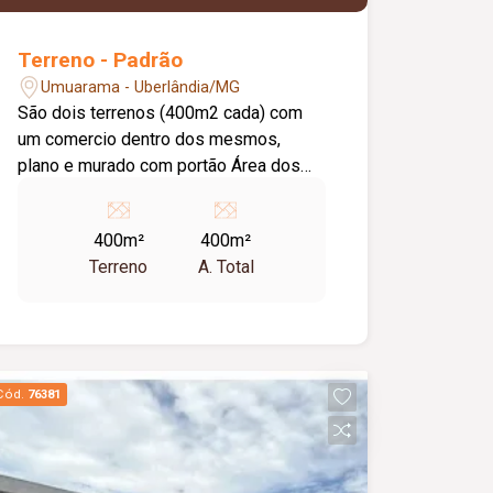
Terreno - Padrão
Umuarama - Uberlândia/MG
São dois terrenos (400m2 cada) com
um comercio dentro dos mesmos,
plano e murado com portão Área dos
dois juntos (800m2)
400m²
400m²
Terreno
A. Total
Cód.
76381