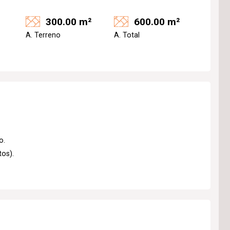
300.00 m²
600.00 m²
A. Terreno
A. Total
o.
tos).