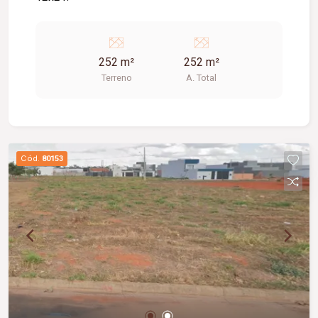
252 m²
252 m²
Terreno
A. Total
Cód.
80153