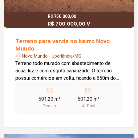
R$ 750.000,00
R$ 700.000,00 V
Terreno para venda no bairro Novo
Mundo.
Novo Mundo - Uberlândia/MG
Terreno todo murado com abastecimento de
água, luz e com esgoto canalizado. O terreno
possui comércios em volta, ficando a 650m do
terminal novo mundo. Podendo ser construído: -
Prédio - Quadra - Galpão - Barracão - Salão -
501.20 m²
501.20 m²
Empresa de gás, veneno... - Oficina - Depósito -
Terreno
A. Total
Estacionamento - Fábrica - Serralheria -
Danceteria - Igreja - Supermercado e Etc.