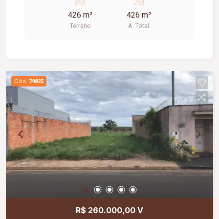
426 m²
426 m²
Terreno
A. Total
Cód.
79825
R$ 260.000,00 V