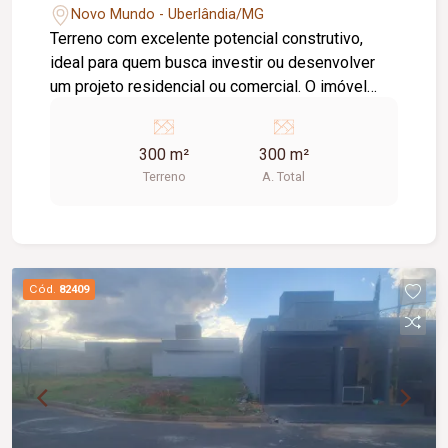
Novo Mundo - Uberlândia/MG
Terreno com excelente potencial construtivo,
ideal para quem busca investir ou desenvolver
um projeto residencial ou comercial. O imóvel
conta com: Terreno medindo 10 x 30 metros; 300
m² de área total; Diferenciais do imóvel:
300 m²
300 m²
Dimensões versáteis para diferentes tipos de
Terreno
A. Total
projetos; Potencial para uso residencial ou
comercial; Infraestrutura próxima; Região com
potencial de valorização; Excelente
aproveitamento da área; Excelente oportunidade
para quem busca investir ou construir com
Cód.
82409
conforto e praticidade.