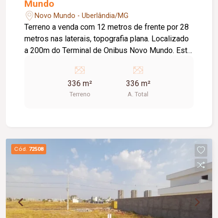
Mundo
Novo Mundo - Uberlândia/MG
Terreno a venda com 12 metros de frente por 28
metros nas laterais, topografia plana. Localizado
a 200m do Terminal de Onibus Novo Mundo. Este
terreno é vizinho aos fundos de um outro lote de
420 metros e tambem esta a venda.
336 m²
336 m²
Terreno
A. Total
Cód.
72508