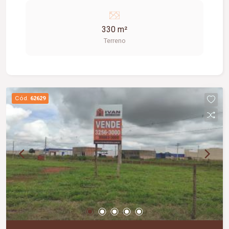
330 m²
Terreno
Cód.
62629