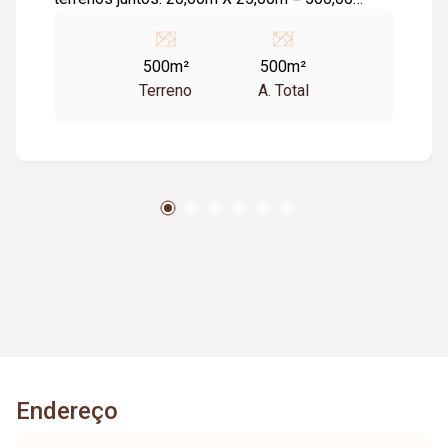
metros². Toda infra estrutura. Planos. Excelente
Local Bairro.
500m²
500m²
Terreno
A. Total
Endereço