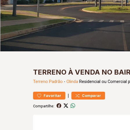
TERRENO À VENDA NO BAI
Terreno
Padrão
-
Olinda
Residencial ou Comercial 
|
Favoritar
Comparar
Compartilhe: