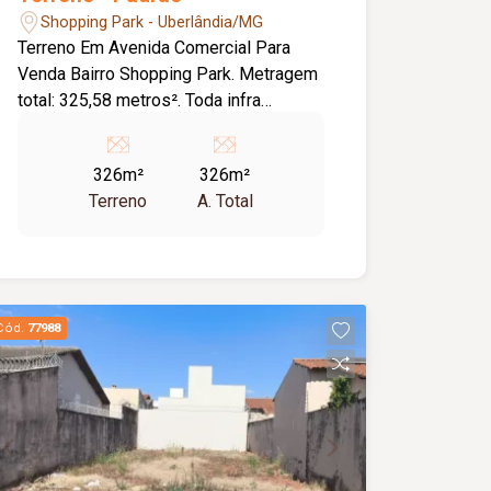
Shopping Park - Uberlândia/MG
Terreno Em Avenida Comercial Para
Venda Bairro Shopping Park. Metragem
total: 325,58 metros². Toda infra
estrutura.
326m²
326m²
Terreno
A. Total
Cód.
77988