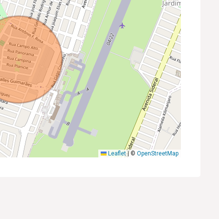
Leaflet
|
©
OpenStreetMap