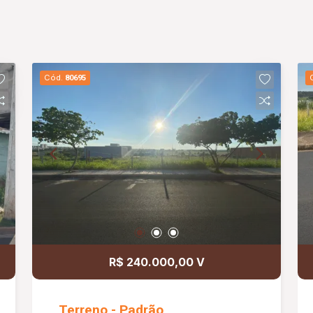
Cód.
80695
R$ 240.000,00 V
Terreno - Padrão