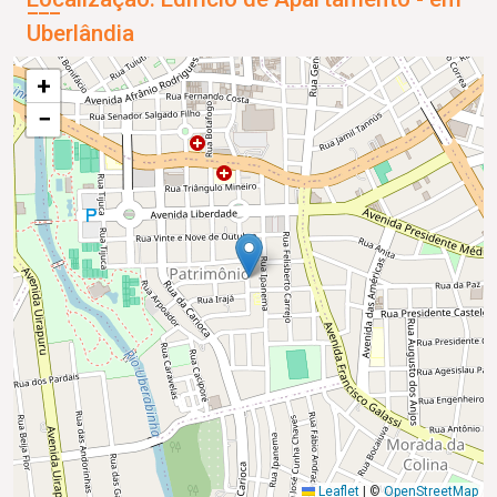
Uberlândia
+
−
Leaflet
|
©
OpenStreetMap