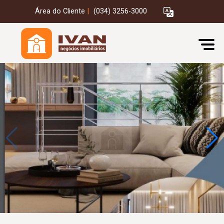
Área do Cliente
|
(034) 3256-3000