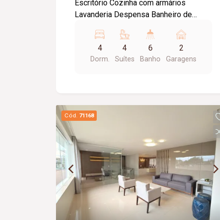
Escritório Cozinha com armários
Lavanderia Despensa Banheiro de
empregada Área de lazer com
churrasqueira Piscina Piso superior
4
4
6
2
com 4 quartos suítes sendo a suíte
Dorm.
Suítes
Banho
Garagens
principal com banheira Garagem para 2
carros cobertos
Cód.
71168