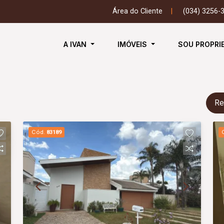
Área do Cliente
|
(034) 3256-
A IVAN
IMÓVEIS
SOU PROPRI
Re
Cód.
83189