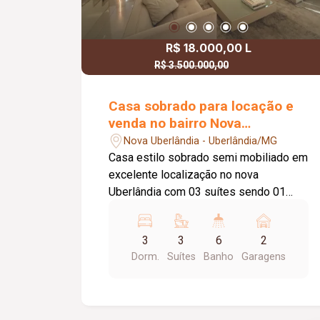
R$ 18.000,00 L
R$ 3.500.000,00
R$ 3.250.000,00 V
Casa sobrado para locação e
venda no bairro Nova
Uberlândia
Nova Uberlândia - Uberlândia/MG
Casa estilo sobrado semi mobiliado em
excelente localização no nova
Uberlândia com 03 suítes sendo 01
master com closet (todos
climatizados), hall com escritório e
3
3
6
2
roupeiro, lavabo, sala de tv montada
Dorm.
Suítes
Banho
Garagens
com sofá, rack, ar condicionado e tv,
sala ampla em três ambientes com
mesa, 04 cadeiras, sofá, 02 poltronas,
escada em granito com armários, área