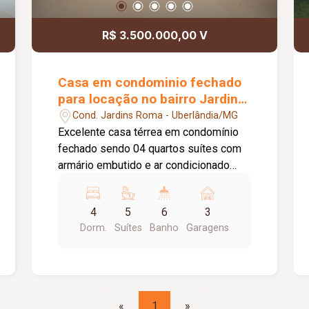
R$ 3.500.000,00 V
Casa em condominio fechado
para locação no bairro Jardins
Roma
Cond. Jardins Roma - Uberlândia/MG
Excelente casa térrea em condomínio
fechado sendo 04 quartos suítes com
armário embutido e ar condicionado
sendo 01 closet, sala em 03 ambientes,
home TV com ar condicionado, lavabo,
4
5
6
3
cozinha planejada com ilha, varanda
Dorm.
Suítes
Banho
Garagens
gourmet gourmet com churrasqueira,
piscina aquecida com prainha, banheiro
externo, deposito, 03 vagas de
garagem mais 03 de estacionamento,
portaria 24hrs, academia, quadra
«
1
»