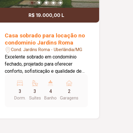
decorados, muito bem planejados e
com acabamento impecável. A garagem
R$ 19.000,00 L
acomoda 3 carros cobertos e mais 3
descobertos e PONTO PARA CARRO
ELÉTRICO Todos os ambientes com ar
Casa sobrado para locação no
condicionado. Estuda a venda com
condominio Jardins Roma
todos os móveis. Conheça e se
Cond. Jardins Roma - Uberlândia/MG
encante!
Excelente sobrado em condomínio
fechado, projetado para oferecer
conforto, sofisticação e qualidade de
vida. Com acabamento de alto padrão,
ambientes amplos e muito bem
3
3
4
2
distribuídos, o imóvel reúne
Dorm.
Suítes
Banho
Garagens
funcionalidade e elegância em cada
detalhe. No primeiro piso, a residência
dispõe de sala de estar, sala de jantar,
escritório, lavabo, teto rebaixado em
gesso com iluminação planejada,