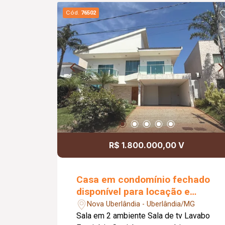
gourmet com churrasqueira, cervejeira,
Cód.
76502
tv, mesa, 06 cadeiras, 01 sofá, 02
poltronas, 01 banheiro e piscina
aquecida, cozinha toda planejada com
armários, Coocktop, coifa, geladeira,
forno e microondas, área de lavanderia
com armários, máquina de lavar, 01
banheiro, 01 despensa, 02 vagas de
garagem.
R$ 1.800.000,00 V
Casa em condomínio fechado
disponível para locação e
venda
Nova Uberlândia - Uberlândia/MG
Sala em 2 ambiente Sala de tv Lavabo