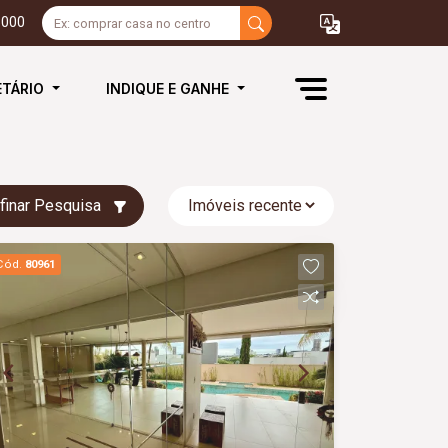
3000
ETÁRIO
INDIQUE E GANHE
finar Pesquisa
Cód.
80961