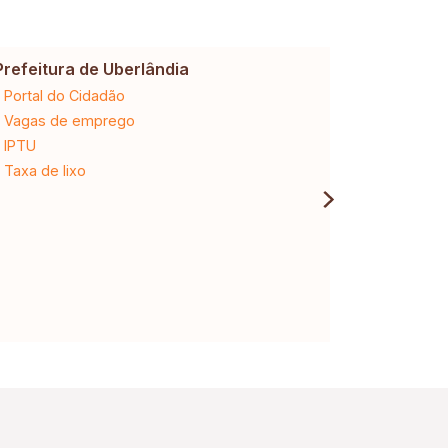
pensado para proporcionar bem-estar
em todos os ambientes.
Prefeitura de Uberlândia
Cemig
Portal do Cidadão
2ª via da 
Vagas de emprego
Ligação n
IPTU
Desligam
Taxa de lixo