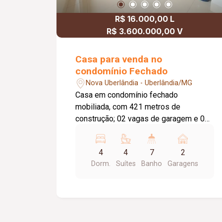
R$ 16.000,00 L
R$ 3.600.000,00 V
Casa para venda no
condomínio Fechado
Nova Uberlândia - Uberlândia/MG
Casa em condomínio fechado
mobiliada, com 421 metros de
construção; 02 vagas de garagem e 02
de estacionamento; 04 quartos suítes,
03 com armário embutido e ar
4
4
7
2
condicionado 01 com closet; Lavabo,
Dorm.
Suítes
Banho
Garagens
sala de estar em 02 ambientes, sala de
tv com painel de ar condicionado; Sala
de jantar, cozinha planejada com
cooktop forno, despensa; Lavanderia
com armários e banheiro de funcionário;