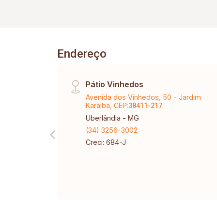
Varanda gourmet com churrasqueira,
piscina aquecia, ducha, banheiro
externo. Condomínio com portaria 24
horas, academia, bosque, quadras
esportivas e playground.
Endereço
Pátio Vinhedos
Avenida dos Vinhedos, 50 - Jardim
Karaíba, CEP:
38411-217
Uberlândia - MG
(34) 3256-3002
Creci: 684-J