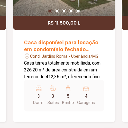
R$ 11.500,00 L
Casa disponível para locação
em condomínio fechado
mobiliada
Cond. Jardins Roma - Uberlândia/MG
Casa térrea totalmente mobiliada, com
226,20 m² de área construída em um
terreno de 412,36 m², oferecendo fino
acabamento e excelente padrão
construtivo. O imóvel é composto por
3
3
5
4
sala ampla em três ambientes, 3 suítes
Dorm.
Suítes
Banho
Garagens
com ar-condicionado, sendo uma suíte
máster com closet, escritório, lavabo,
cozinha totalmente planejada,
despensa, área gourmet com