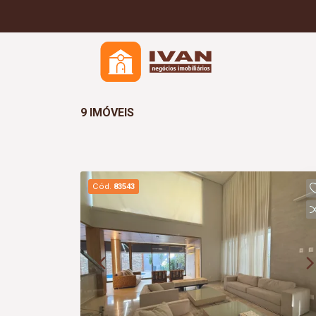
9 IMÓVEIS
Cód.
83543