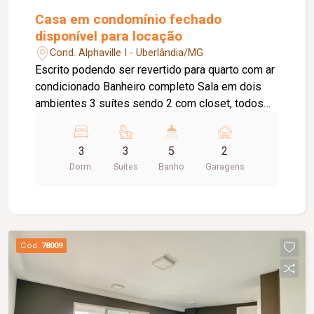
Casa em condomínio fechado
disponível para locação
Cond. Alphaville I - Uberlândia/MG
Escrito podendo ser revertido para quarto com ar
condicionado Banheiro completo Sala em dois
ambientes 3 suítes sendo 2 com closet, todos
com ar condicionado, cortina e armários Cozinha
planejada, com fogão por indução, forno. Área de
3
3
5
2
lazer com cooktop, marcenaria completa,
Dorm.
Suítes
Banho
Garagens
churrasqueira, piscina aquecida com
hidromassagem e iluminação, sauna e ducha.
Condomínio com área de lazer completa, portaria
24h
Cód.
78009