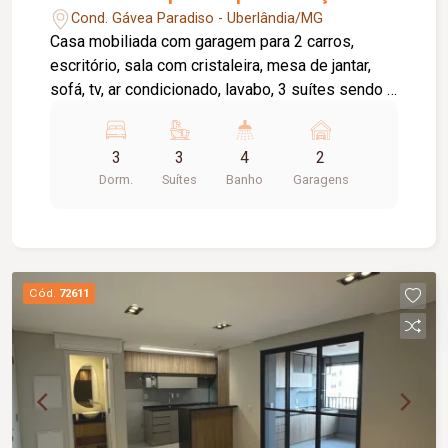
Cond. Gávea Paradiso - Uberlândia/MG
Casa mobiliada com garagem para 2 carros,
escritório, sala com cristaleira, mesa de jantar,
sofá, tv, ar condicionado, lavabo, 3 suítes sendo 2
com closet, suíte principal com cama de casal,
cozinha planejada, toda com armários cooktop,
3
3
4
2
exaustor, microondas, filtro, geladeira. Lavanderia
Dorm.
Suítes
Banho
Garagens
com máquina de lavar, despensa com armários,
Piscina aquecida e churrasqueira. Condomínio
com portaria 24hs e área de lazer completa.
Cód.
72611