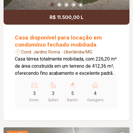
R$ 11.500,00 L
Casa disponível para locação em
condomínio fechado mobiliada
Cond. Jardins Roma - Uberlândia/MG
Casa térrea totalmente mobiliada, com 226,20 m²
de área construída em um terreno de 412,36 m²,
oferecendo fino acabamento e excelente padrão
construtivo. O imóvel é composto por sala ampla
em três ambientes, 3 suítes com ar-
3
3
5
4
condicionado, sendo uma suíte máster com
Dorm.
Suítes
Banho
Garagens
closet, escritório, lavabo, cozinha totalmente
planejada, despensa, área gourmet com
churrasqueira, área de serviço, banheiro de
serviço e varanda. Conta ainda com energia
fotovoltaica, aquecimento solar de água, conexão