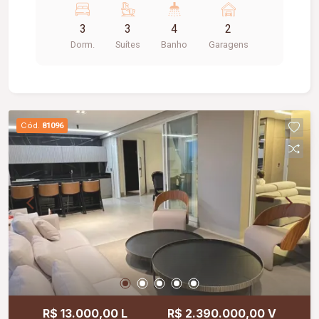
facilidade. O condomínio oferece uma área de
3
3
4
2
lazer completa.
Dorm.
Suítes
Banho
Garagens
Cód.
81096
R$ 13.000,00 L
R$ 2.390.000,00 V