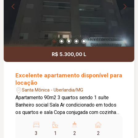
R$ 5.300,00 L
Excelente apartamento disponível para
locação
Santa Mônica - Uberlandia/MG
Apartamento 90m2 3 quartos sendo 1 suíte
Banheiro social Sala Ar condicionado em todos
os quartos e sala Copa conjugada com cozinha
Lavanderia Varanda gourmet com churrasqueira
carvão 2 elevadores Garagem 2 carros
3
1
2
2