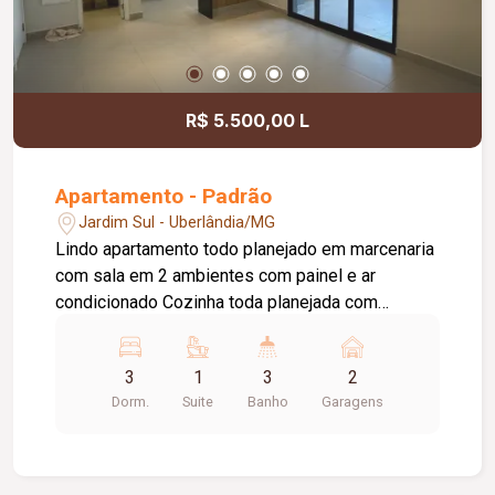
R$ 5.500,00 L
Apartamento - Padrão
Jardim Sul - Uberlândia/MG
Lindo apartamento todo planejado em marcenaria
com sala em 2 ambientes com painel e ar
condicionado Cozinha toda planejada com
armário, filtro, cooktop e forno Lavanderia
separada com armários Sacada gourmet com
3
1
3
2
churrasqueira, armários e cortina de vidro São 3
Dorm.
Suite
Banho
Garagens
quartos sendo 1 suíte todos com ar condicionado
e armários. 1ª locação Aquecimento a gás