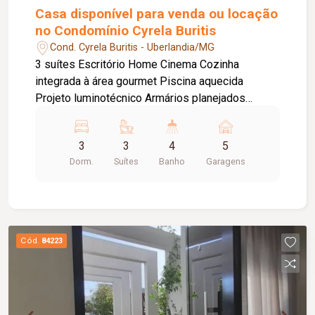
Casa disponível para venda ou locação
no Condomínio Cyrela Buritis
Cond. Cyrela Buritis - Uberlandia/MG
3 suítes Escritório Home Cinema Cozinha
integrada à área gourmet Piscina aquecida
Projeto luminotécnico Armários planejados
Terreno: 456m² Área construída: 228m² + 29m²
de sótão
3
3
4
5
Dorm.
Suítes
Banho
Garagens
Cód.
84223