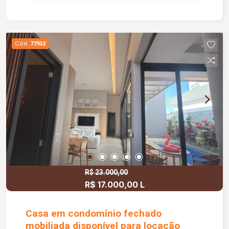
independente e duas vagas de garagem.
Condomínio com elevador e área de lazer
completa, ideal para quem busca conforto,
praticidade e qualidade de vida.
Cód.
77932
R$ 23.000,00
R$ 17.000,00 L
Casa em condomínio fechado
mobiliada disponível para locação