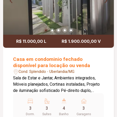
R$ 11.000,00 L
R$ 1.900.000,00 V
Casa em condominio fechado
disponível para locação ou venda
Cond. Splendido - Uberlandia/MG
Sala de Estar e Jantar, Ambientes integrados,
Móveis planejados, Cortinas instaladas, Projeto
de iluminação sofisticado Pé-direito duplo,
proporcionando amplitude e excelente iluminação
natural. Cozinha americana integrada à sala de
3
3
4
3
jantar Armários planejados. Bancada com 4 pufs
Dorm.
Suítes
Banho
Garagens
em couro. Despensa com prateleiras, Cooktop 5