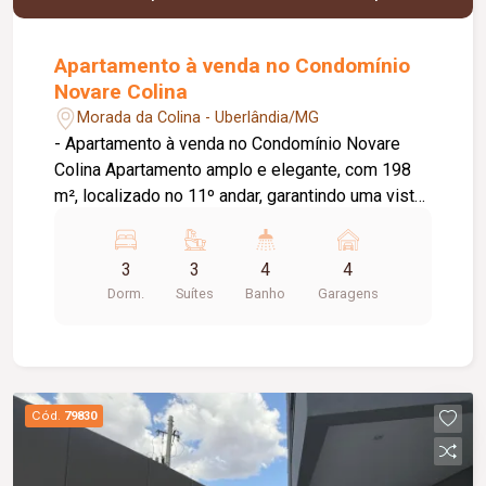
Apartamento à venda no Condomínio
Novare Colina
Morada da Colina - Uberlândia/MG
- Apartamento à venda no Condomínio Novare
Colina Apartamento amplo e elegante, com 198
m², localizado no 11º andar, garantindo uma vista
privilegiada e excelente iluminação natural. São 4
vagas de garagem e um projeto completo, todo
3
3
4
4
montado em marcenaria planejada, que une
Dorm.
Suítes
Banho
Garagens
sofisticação e funcionalidade em cada ambiente.
Situado no desejado Condomínio Novare Colina,
que oferece estrutura moderna, segurança e lazer
para toda a família. Destaques: - 198 m² de área
privativa - 11º andar - 4 vagas de garagem ( 3
Cód.
79830
livres). - Marcenaria planejada em todos os
ambientes - Condomínio de alto padrão com
lazer completo Novare Colina exclusividade,