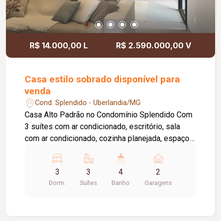
R$ 14.000,00 L
R$ 2.590.000,00 V
Casa estilo sobrado disponível para
venda
Cond. Splendido - Uberlandia/MG
Casa Alto Padrão no Condomínio Splendido Com
3 suítes com ar condicionado, escritório, sala
com ar condicionado, cozinha planejada, espaço
gourmet, piscina aquecida, energia solar,
paisagismo completo. Garagem coberta para 2
3
3
4
2
carros. Condomínio com área de lazer completa.
Dorm.
Suítes
Banho
Garagens
Terreno de 360m² Área construída de 208m²