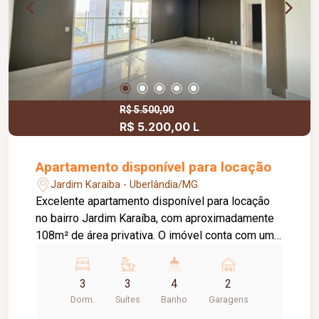
R$ 5.500,00
R$ 5.200,00 L
Apartamento disponível para locação
Jardim Karaiba - Uberlândia/MG
Excelente apartamento disponível para locação
no bairro Jardim Karaíba, com aproximadamente
108m² de área privativa. O imóvel conta com uma
sala ampla em dois ambientes, lavabo, sacada
com churrasqueira. São três suítes com armários
3
3
4
2
planejados, além de uma cozinha funcional com
Dorm.
Suítes
Banho
Garagens
armários e bancada, área de serviço