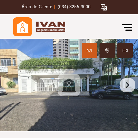
Área do Cliente
|
(034) 3256-3000