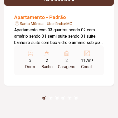
Apartamento - Padrão
Santa Mônica - Uberlândia/MG
Apartamento com 03 quartos sendo 02 com
armário sendo 01 semi suite sendo 01 suíte,
banheiro suíte com box vidro e armário sob pia,
sala em 02 ambientes, sacada com
churrasqueira, cozinha com armário, área de
3
2
2
117m²
serviço, lavado, elevador, portaria virtual, 02
Dorm.
Banho
Garagens
Const.
vaga de estacionamento, piscina, salão de festa,
sala de estudo, brinquedoteca, academia,
espaço gourmet.