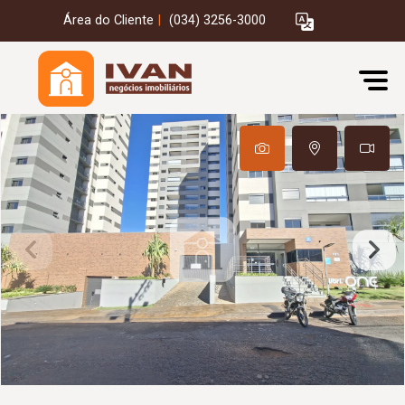
Área do Cliente
|
(034) 3256-3000