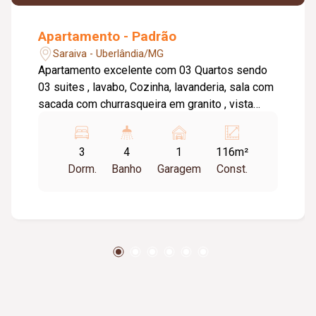
Apartamento - Padrão
Saraiva - Uberlândia/MG
Apartamento excelente com 03 Quartos sendo
03 suites , lavabo, Cozinha, lavanderia, sala com
sacada com churrasqueira em granito , vista
Panorâmica, dispensa. 01 vaga de garagem.
Piso : Porcenalato, o condomínio oferece
3
4
1
116m²
elevador, salão de festas .
Dorm.
Banho
Garagem
Const.