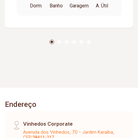
Dorm.
Banho
Garagem
A. Útil
esportiva. Aprox. 47m². Cond. aprox. $366,56,
Tem taxa mudança valor de 01 condomínio.
***Residencial Jardim***CONDOMÍNIO
INCLUSO NO ALUGUEL ***
Endereço
Vinhedos Corporate
Avenida dos Vinhedos, 70 - Jardim Karaíba,
CEP:
38411-217