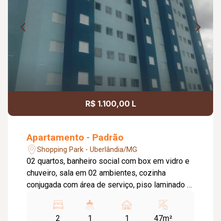
R$ 1.100,00 L
Apartamento - Padrão
Shopping Park - Uberlândia/MG
02 quartos, banheiro social com box em vidro e
chuveiro, sala em 02 ambientes, cozinha
conjugada com área de serviço, piso laminado e
de madeira, 01 vaga de garagem, infra estrutura
para ar condicionado, portaria 24 hrs, elevador,
2
1
1
47m²
salão de festas, playground, piscina e quadra