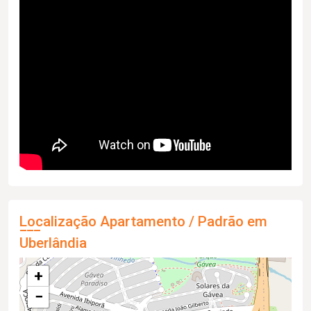
Localização Apartamento / Padrão em
Uberlândia
+
−