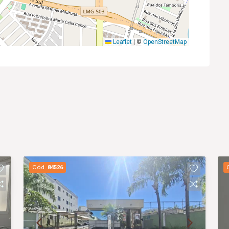
Leaflet
|
©
OpenStreetMap
Cód.
84526