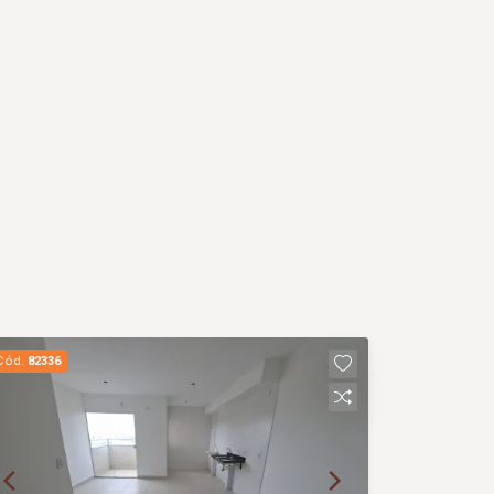
Cód.
82336