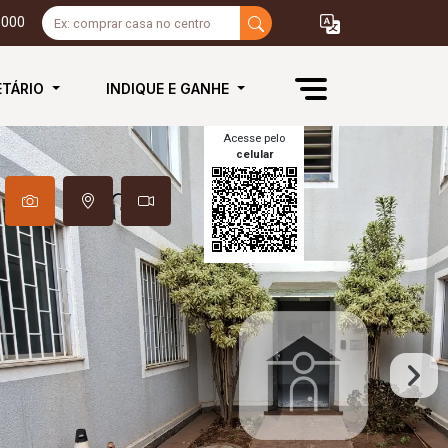
3000
ETÁRIO
INDIQUE E GANHE
Acesse pelo
celular