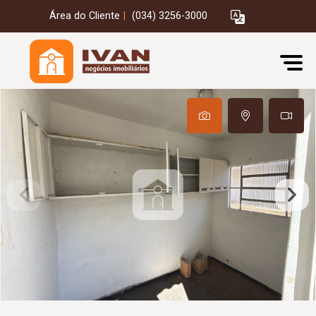
Área do Cliente
|
(034) 3256-3000