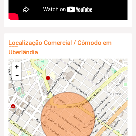
Localização Comercial / Cômodo em
Uberlândia
+
−