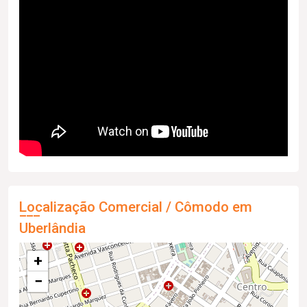
Localização Comercial / Cômodo em
Uberlândia
+
−