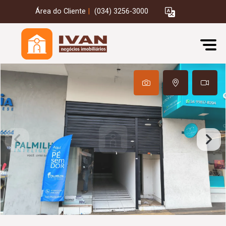
Área do Cliente
|
(034) 3256-3000