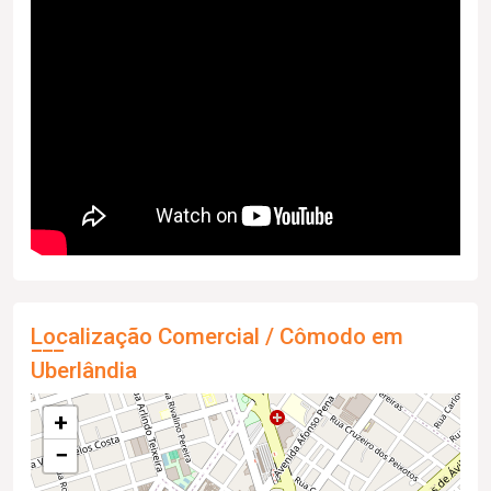
Localização Comercial / Cômodo em
Uberlândia
+
−