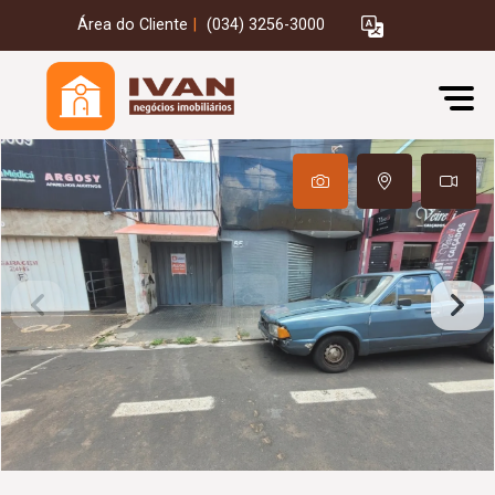
Área do Cliente
|
(034) 3256-3000