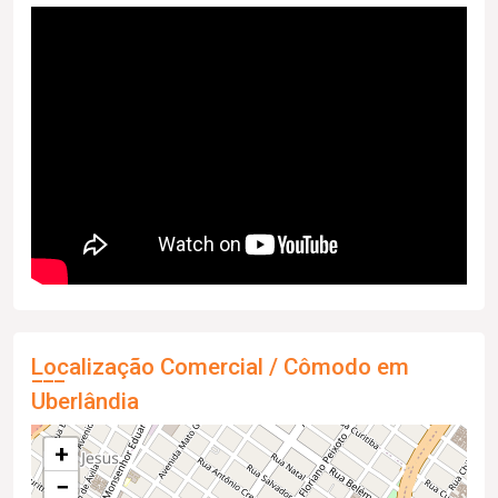
Localização Comercial / Cômodo em
Uberlândia
+
−