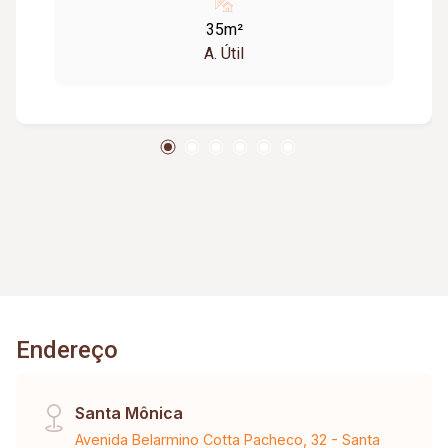
com: Recepção com atendimento profissional;
35m²
Sistema de acesso por reconhecimento facial;
A. Útil
Sala de coworking compartilhada; Salas de
reunião equipadas e auditório corporativo;
Elevadores inteligentes de alta performance;
Ambientes com vista panorâmica; Paisagismo
integrado ao projeto arquitetônico; Garagem
rotativa para visitantes e condôminos; Perfeita
para empresas que valorizam imagem
corporativa, inovação e comodidade.
Endereço
Santa Mônica
Avenida Belarmino Cotta Pacheco, 32 - Santa