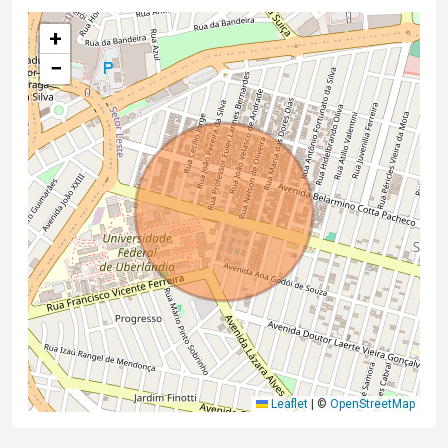
+
−
Leaflet
|
©
OpenStreetMap