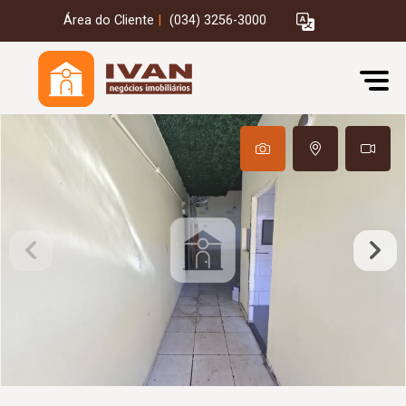
Área do Cliente
|
(034) 3256-3000