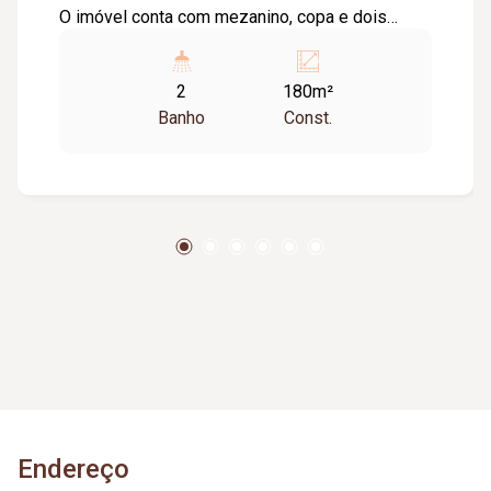
O imóvel conta com mezanino, copa e dois
banheiros, oferecendo uma estrutura funcional
para diversos tipos de negócio. Possui ótima
2
180m²
fachada, garantindo excelente visibilidade
Banho
Const.
comercial. O imóvel está em fase final de obras,
sendo uma ótima oportunidade para quem busca
um espaço novo para instalar seu negócio.
Localizado em região estratégica, próximo ao
Terminal Dona Zulmira, com fácil acesso e
grande fluxo. Ideal para comércios, escritórios
ou prestação de serviços.
Endereço