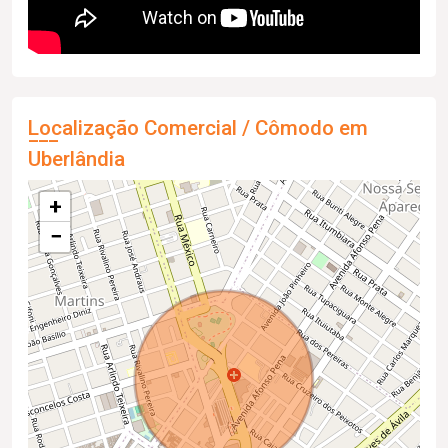
Localização Comercial / Cômodo em
Uberlândia
+
−