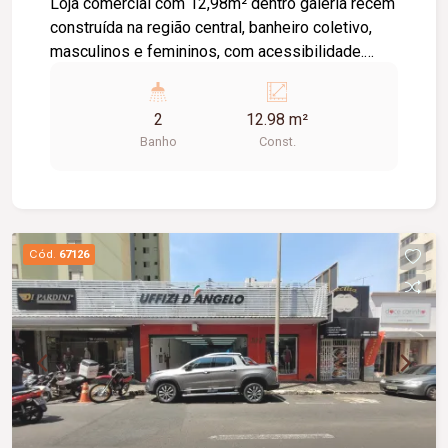
Loja comercial com 12,98m² dentro galeria recém
construída na região central, banheiro coletivo,
masculinos e femininos, com acessibilidade.
Imóvel com fino acabamento, lojas grandes e
espaçosas, corredores largos, praça de
2
12.98 m²
alimentação, WI-FI, zelador e sistema de
Banho
Const.
monitoramento.
Cód.
67126