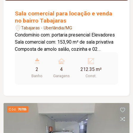
Sala comercial para locação e venda
no bairro Tabajaras
Tabajaras - Uberlândia/MG
Condomínio com: portaria presencial Elevadores
Sala comercial com: 153,90 m² de sala privativa
Composta de amolo salão, cozinha e 02
banheiros 59,36 m² de varanda 212,35 m² de área
privativa total 04 vagas privativas.
2
4
212.35 m²
Banho
Garagens
Const.
Cód.
70705