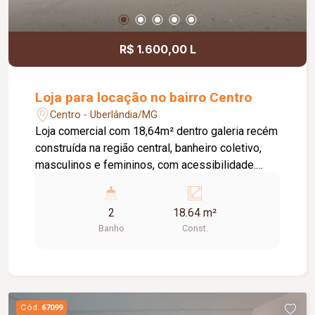
R$ 1.600,00 L
Loja para locação no bairro Centro
Centro - Uberlândia/MG
Loja comercial com 18,64m² dentro galeria recém
construída na região central, banheiro coletivo,
masculinos e femininos, com acessibilidade.
Imóvel com fino acabamento, lojas grandes e
espaçosas, corredores largos, praça de
2
18.64 m²
alimentação, WI-FI, zelador e sistema de
Banho
Const.
monitoramento.
Cód.
67099