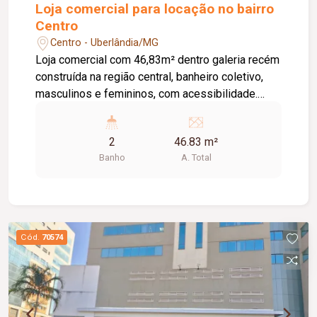
Loja comercial para locação no bairro
Centro
Centro - Uberlândia/MG
Loja comercial com 46,83m² dentro galeria recém
construída na região central, banheiro coletivo,
masculinos e femininos, com acessibilidade.
Imóvel com fino acabamento, lojas grandes e
espaçosas, corredores largos, praça de
2
46.83 m²
alimentação, WI-FI, zelador e sistema de
Banho
A. Total
monitoramento.
Cód.
70574