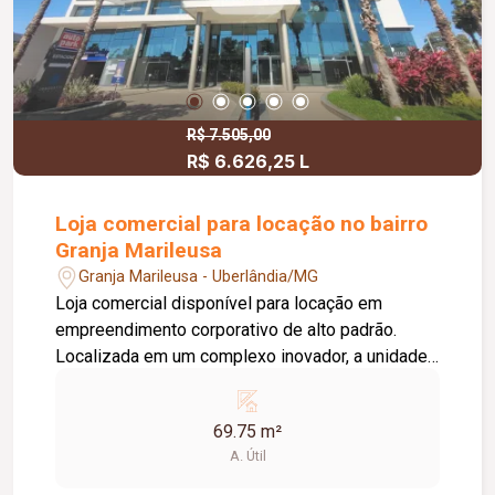
R$ 7.505,00
R$ 6.626,25 L
Loja comercial para locação no bairro
Granja Marileusa
Granja Marileusa - Uberlândia/MG
Loja comercial disponível para locação em
empreendimento corporativo de alto padrão.
Localizada em um complexo inovador, a unidade
oferece infraestrutura completa e tecnológica,
com: Recepção com atendimento profissional;
69.75 m²
Sistema de acesso por reconhecimento facial;
A. Útil
Sala de coworking compartilhada; Salas de
reunião equipadas e auditório corporativo;