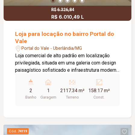
R$ 6.326,84
R$ 6.010,49 L
Loja para locação no bairro Portal do
Vale
Portal do Vale - Uberlândia/MG
Loja comercial de alto padrão em localização
privilegiada, situada em uma galeria com design
paisagístico sofisticado e infraestrutura moderna.
Loja possui 158,17 m² de área construída,
oferecendo ampla funcionalidade e conforto.
2
1
2117.34 m²
158.17 m²
Conta com piso em porcelanato, dois banheiros,
Banho
Garagem
Terreno
Const.
copa, área de DML (Depósito de Material de
Limpeza) e entrada de serviço independente,
estacionamento frontal rotativo, iluminação
planejada e ambiente de alto potencial comercial.
#bf25
Cód.
74119