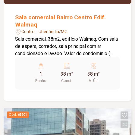
Sala comercial Bairro Centro Edif.
Walmaq
Centro - Uberlândia/MG
Sala comercial, 38m2, edifício Walmaq. Com sala
de espera, corredor, sala principal com ar
condicionado e lavabo. Valor do condomínio (
aproximadamente ) : 305,46 + Fundo de Reserva
15,27 = 320,73 / Taxa de mudança na entrada
1
38 m²
38 m²
Banho
Const.
A. Útil
Cód.
65201