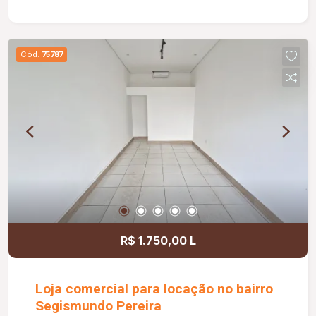
Elevadores inteligentes de alta performance;
Ambientes com vista panorâmica; Paisagismo
integrado ao projeto arquitetônico; Garagem
Cód.
75787
rotativa para visitantes e condôminos; Perfeita
para empresas que valorizam imagem
corporativa, inovação e comodidade. Cond aprox.
53,99.
R$ 1.750,00 L
Loja comercial para locação no bairro
Segismundo Pereira