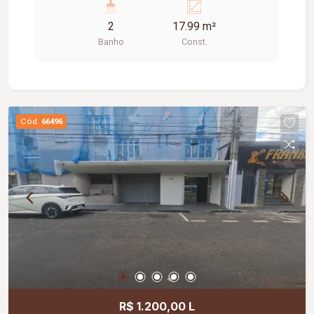
espaçosas, corredores largos, praça de
2
17.99 m²
alimentação, WI-FI, zelador e sistema de
Banho
Const.
monitoramento.
Cód.
66496
R$ 1.200,00 L