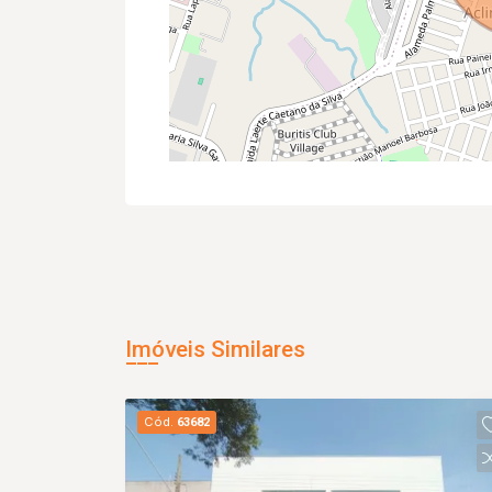
Imóveis Similares
Cód.
63682