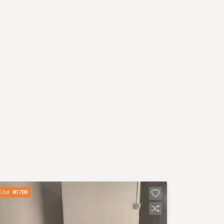
Cód.
81703