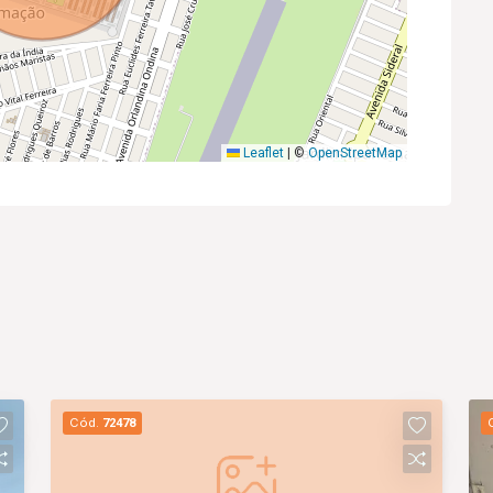
Leaflet
|
©
OpenStreetMap
Cód.
72478