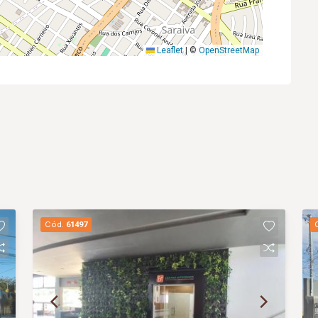
Leaflet
|
©
OpenStreetMap
Cód.
61497