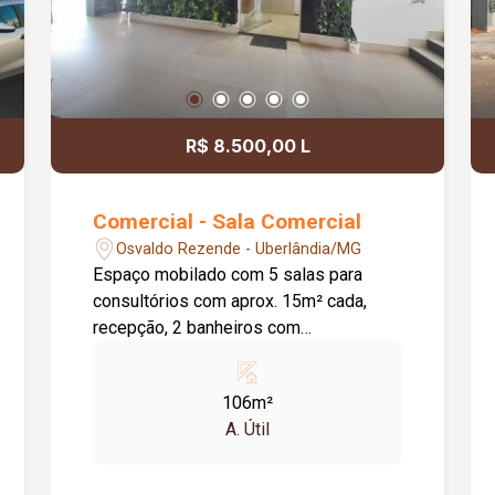
R$ 8.500,00 L
Comercial - Sala Comercial
Osvaldo Rezende - Uberlândia/MG
Espaço mobilado com 5 salas para
consultórios com aprox. 15m² cada,
recepção, 2 banheiros com
acessibilidade, Incluso condomínio
(água em comum, limpeza de área em
106m²
comum, produtos de limpeza em
A. Útil
comum, elevador, uso comum de
estacionamento, manutenção da
jardinagem, energia em comum)