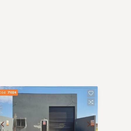
Cód.
71024