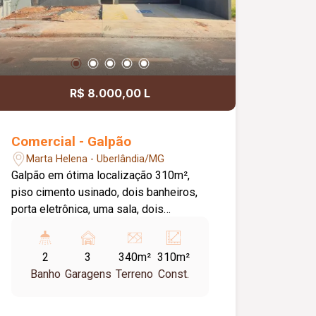
R$ 8.000,00 L
Comercial - Galpão
Marta Helena - Uberlândia/MG
Galpão em ótima localização 310m²,
piso cimento usinado, dois banheiros,
porta eletrônica, uma sala, dois
banheiros, vaga 03 carros.
2
3
340m²
310m²
Banho
Garagens
Terreno
Const.