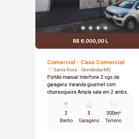
R$ 6.000,00 L
Comercial - Casa Comercial
Santa Rosa - Uberlândia/MG
Portão manual Interfone 2 vgs de
garagens Varanda gourmet com
churrasqueira Ampla sala em 2 ambs
com cozinha estilo americana, armários
embutidos e bancada em granito
2
3
300m²
Banheiro acessível 7 quartos sendo 4
Banho
Garagens
Terreno
suítes, 1 com armário embutido
Banheiro social Lavanderia separada
Piso porcelanato Terreno 12x25