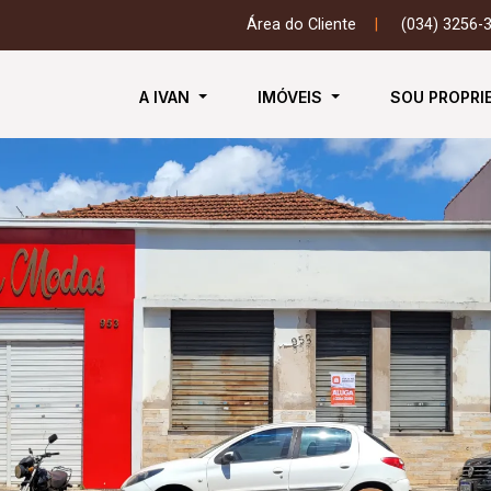
Área do Cliente
|
(034) 3256-
A IVAN
IMÓVEIS
SOU PROPRI