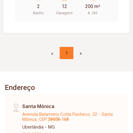
7m², vai ser entregue com piso de cimento
2
12
200 m²
usinado polido, copa, 02 banheiros, telhado com
Banho
Garagens
A. Útil
telhas termo acústica, porta automática com
aproximadamente 4,5m² de altura e
estacionamento frontal.
«
1
»
Endereço
Santa Mônica
Avenida Belarmino Cotta Pacheco, 32 - Santa
Mônica, CEP:
38408-168
Uberlândia - MG