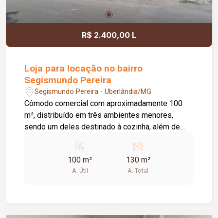
R$ 2.400,00 L
Loja para locação no bairro
Segismundo Pereira
Segismundo Pereira - Uberlândia/MG
Cômodo comercial com aproximadamente 100
m², distribuído em três ambientes menores,
sendo um deles destinado à cozinha, além de
dois banheiros. Espaço funcional e versátil, ideal
para diferentes tipos de atividades comerciais,
100 m²
130 m²
oferecendo boa organização interna e praticidade
A. Útil
A. Total
para o dia a dia.