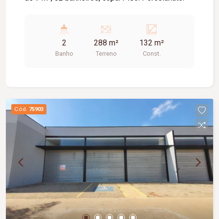
2
288 m²
132 m²
Banho
Terreno
Const.
Cód.
75903