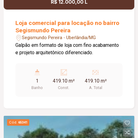
R$ 12.000,00 L
Loja comercial para locação no bairro
Segismundo Pereira
Segismundo Pereira - Uberlândia/MG
Galpão em formato de loja com fino acabamento
e projeto arquitetônico diferenciado.
1
419.10 m²
419.10 m²
Banho
Const.
A. Total
Cód.
65341