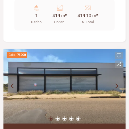
1
419 m²
419.10 m²
Banho
Const.
A. Total
Cód.
75900