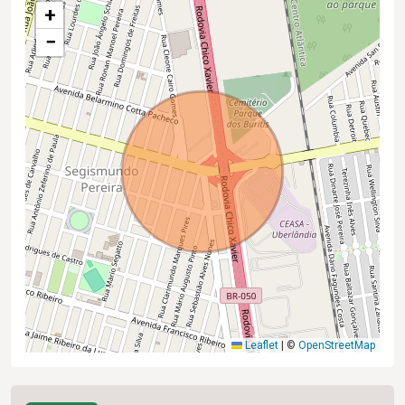
+
−
Leaflet
|
©
OpenStreetMap