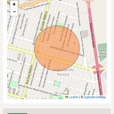
+
−
Leaflet
|
©
OpenStreetMap