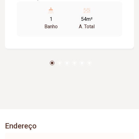
ponto estratégico da Av. Afonso Pena, o
empreendimento recebe fluxo diário de mais de
1
54m²
150 mil pessoas e 35 mil veículos em um raio
Banho
A. Total
de 1 km, garantindo alta visibilidade para o seu
negócio. O Condomínio conta ainda com 200
vagas de estacionamento, segurança 24h e
infraestrutura moderna, consolidando-se como
referência em saúde, negócios e serviços.
Endereço