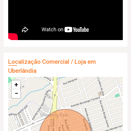
Localização Comercial / Loja em
Uberlândia
+
−