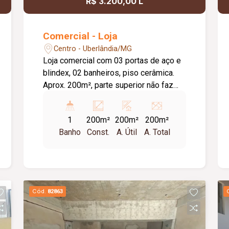
R$ 3.200,00 L
Comercial - Loja
Centro - Uberlândia/MG
Loja comercial com 03 portas de aço e
blindex, 02 banheiros, piso cerâmica.
Aprox. 200m², parte superior não faz
parte da locação.
1
200m²
200m²
200m²
Banho
Const.
A. Útil
A. Total
Cód.
82863