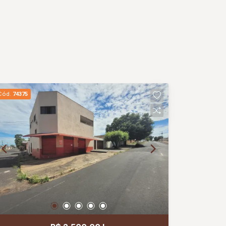
Cód.
74375