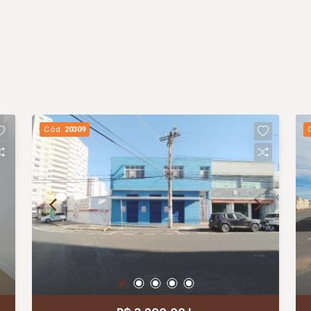
Cód.
20309