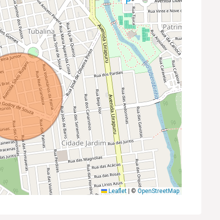
Leaflet
|
©
OpenStreetMap