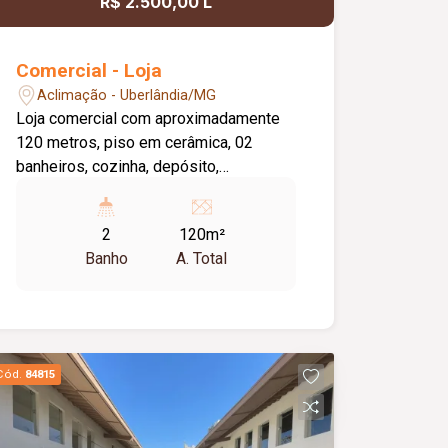
R$ 2.500,00 L
Comercial - Loja
Aclimação - Uberlândia/MG
Loja comercial com aproximadamente
120 metros, piso em cerâmica, 02
banheiros, cozinha, depósito,
estacionamento frontal.
2
120m²
Banho
A. Total
Cód.
84815