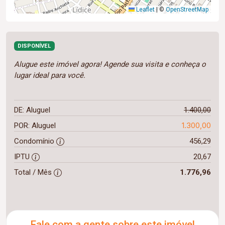
Leaflet
|
©
OpenStreetMap
DISPONÍVEL
Alugue este imóvel agora! Agende sua visita e conheça o
lugar ideal para você.
DE: Aluguel
1.400,00
1.300,00
POR: Aluguel
Condomínio
456,29
IPTU
20,67
Total / Mês
1.776,96
Fale com a gente sobre este imóvel