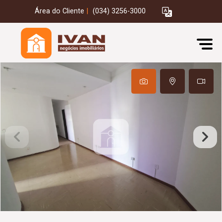
Área do Cliente
|
(034) 3256-3000