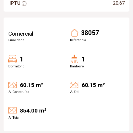
IPTU
20,67
38057
Comercial
Finalidade
Referência
1
1
Dormitório
Banheiro
60.15 m²
60.15 m²
A. Construída
A. Útil
854.00 m²
A. Total