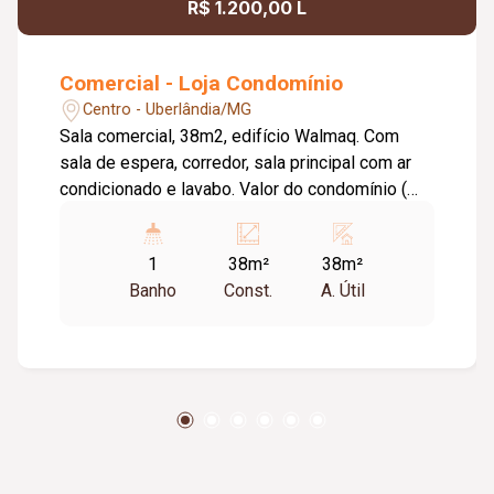
R$ 1.200,00 L
Comercial - Loja Condomínio
Centro - Uberlândia/MG
Sala comercial, 38m2, edifício Walmaq. Com
sala de espera, corredor, sala principal com ar
condicionado e lavabo. Valor do condomínio (
aproximadamente ) : 305,46 + Fundo de Reserva
15,27 = 320,73 / Taxa de mudança na entrada
1
38m²
38m²
Banho
Const.
A. Útil