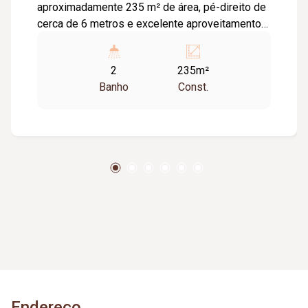
aproximadamente 235 m² de área, pé-direito de
cerca de 6 metros e excelente aproveitamento
do espaço. O imóvel possui piso em cimento
usinado, telhado com isolamento acústico e
2
235m²
térmico, 02 banheiros e estacionamento frontal,
Banho
Const.
oferecendo praticidade, conforto e estrutura
ideal para diversos segmentos comerciais.
Endereço