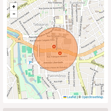
+
−
Leaflet
|
©
OpenStreetMap