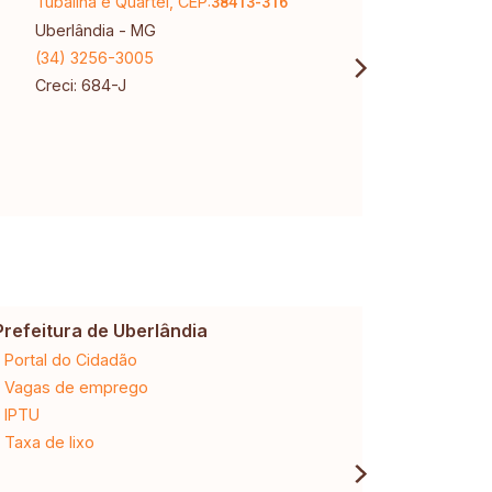
Tubalina e Quartel, CEP:
Karaí
38413-316
Uberlândia - MG
Uberl
(34) 3256-3005
(34) 
Creci: 684-J
Creci
CNPJ:
Prefeitura de Uberlândia
Cemig
Portal do Cidadão
2ª via da 
Vagas de emprego
Ligação n
IPTU
Desligam
Taxa de lixo