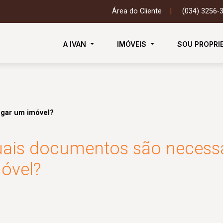
Área do Cliente
|
(034) 3256-
A IVAN
IMÓVEIS
SOU PROPRI
ugar um imóvel?
ais documentos são necessá
óvel?