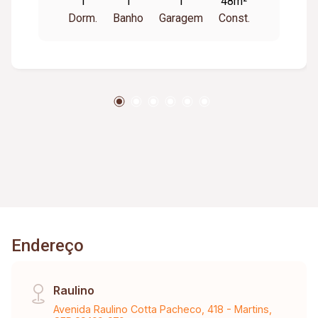
1
1
1
48m²
canalizado, Portaria 24hs, 2 elevadores,
Dorm.
Banho
Garagem
Const.
academia, salão de festas, brinquedoteca.
Endereço
Raulino
Avenida Raulino Cotta Pacheco, 418 - Martins,