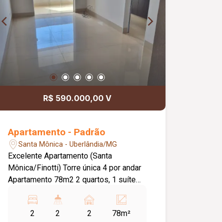
R$ 590.000,00 V
Apartamento - Padrão
Santa Mônica - Uberlândia/MG
Excelente Apartamento (Santa
Mônica/Finotti) Torre única 4 por andar
Apartamento 78m2 2 quartos, 1 suíte
Marcenaria completa (Italinea) Forno,
fogão e coifa já instalados (Electrolux)
2
2
2
78m²
02 vagas. Lazer Completo (piscina