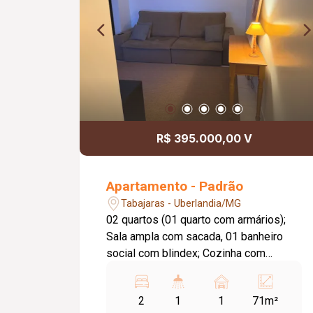
R$ 395.000,00 V
Apartamento - Padrão
Tabajaras - Uberlandia/MG
02 quartos (01 quarto com armários);
Sala ampla com sacada, 01 banheiro
social com blindex; Cozinha com
armários, lavanderia com armários; 01
vaga de garagem. Apartamento com
2
1
1
71m²
portaria em horário comercial; Salão de