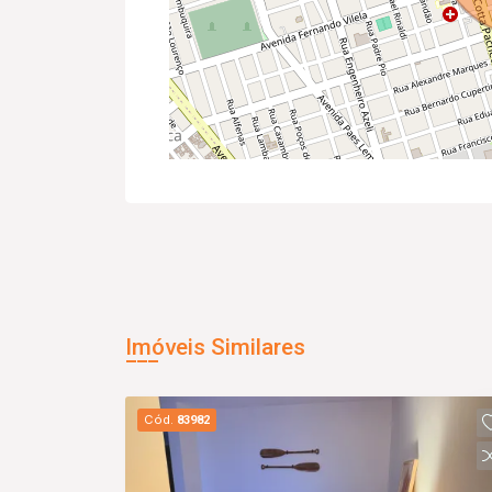
Imóveis Similares
Cód.
83982