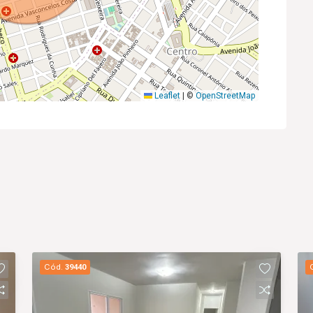
Leaflet
|
©
OpenStreetMap
Cód.
39440