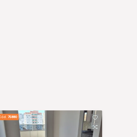
Cód.
75880