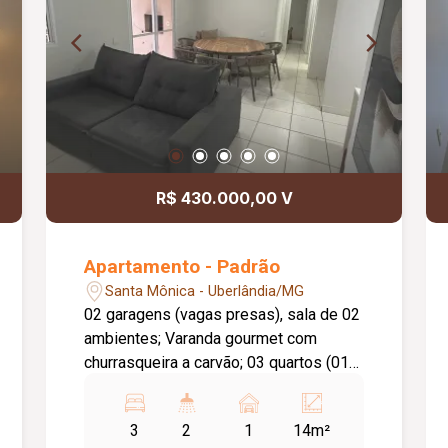
R$ 430.000,00 V
Apartamento - Padrão
Santa Mônica - Uberlândia/MG
02 garagens (vagas presas), sala de 02
ambientes; Varanda gourmet com
churrasqueira a carvão; 03 quartos (01
suíte), banheiro social, cozinha;
Lavanderia, despensa, piso cerâmico;
3
2
1
14m²
Bancadas em mármore e granito;