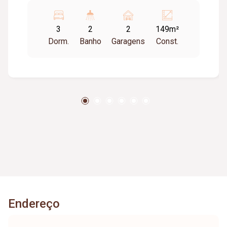
Bancadas granito; Esquadrias alumínio branco;
Gesso tetos; Ar condicionado nos quartos e
3
2
2
149m²
sala. Todo montado com armários e box Blindex,
Dorm.
Banho
Garagens
Const.
geladeira, máquina de lavar sofá e mesa com
cadeiras. Próximo Av. João naves Ávila.
Metragem Privativa: 90,86m². Metragem
Construída: 149,39m². Prédio: Portões
eletrônicos; Interfone; Câmeras segurança;
Alarme; Cerca concertina; Salão festas; Gás
canalizado; Elevador.
Endereço