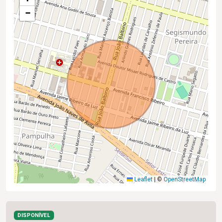
−
Leaflet
|
©
OpenStreetMap
DISPONÍVEL