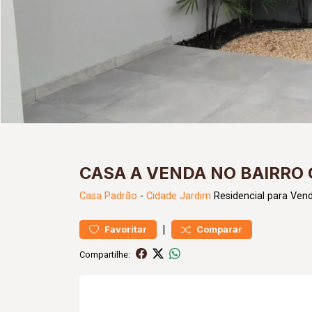
CASA A VENDA NO BAIRRO 
Casa
Padrão
-
Cidade Jardim
Residencial para Ven
|
Favoritar
Comparar
Compartilhe: