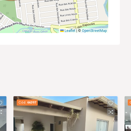
Leaflet
|
©
OpenStreetMap
Cód.
66397