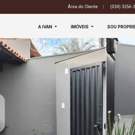
Área do Cliente
|
(034) 3256-
A IVAN
IMÓVEIS
SOU PROPRI