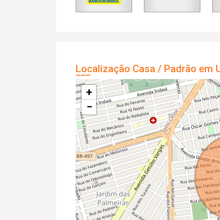
Localização Casa / Padrão em U
+
−