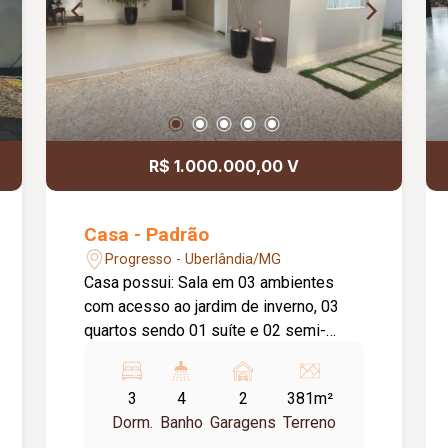
R$ 1.000.000,00 V
Casa - Padrão
Progresso - Uberlândia/MG
Casa possui: Sala em 03 ambientes
com acesso ao jardim de inverno, 03
quartos sendo 01 suíte e 02 semi-
suítes, escritório com banheiro e
entrada independente na garagem,
3
4
2
381m²
cozinha com móveis planejados,
Dorm.
Banho
Garagens
Terreno
lavanderia, garagem coberta para 02