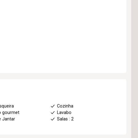
squeira
Cozinha
o gourmet
Lavabo
e Jantar
Salas : 2