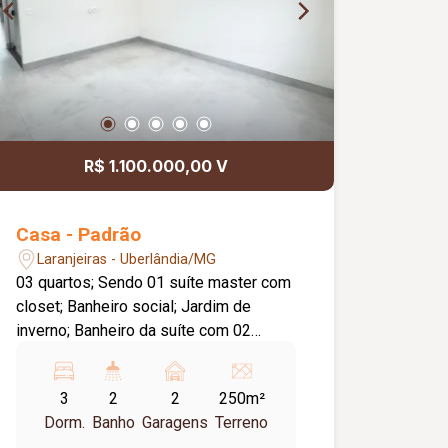
R$ 1.100.000,00 V
Casa - Padrão
Laranjeiras - Uberlândia/MG
03 quartos; Sendo 01 suíte master com
closet; Banheiro social; Jardim de
inverno; Banheiro da suíte com 02
duchas; Dispensa; Churrasqueira à
carvão; Garagem coberta para 02
3
2
2
250m²
veículos; Iluminação em LED; Fino
Dorm.
Banho
Garagens
Terreno
acabamento.