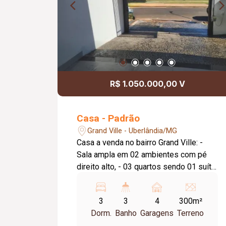
R$ 1.050.000,00 V
Casa - Padrão
Grand Ville - Uberlândia/MG
Casa a venda no bairro Grand Ville: -
Sala ampla em 02 ambientes com pé
direito alto, - 03 quartos sendo 01 suíte,
- Lavabo, - Banheiro social, - Cozinha, -
Lavanderia, - Espaço gourmet com
3
3
4
300m²
churrasqueira, pia, lavabo, área verde, -
Dorm.
Banho
Garagens
Terreno
Fino acabamento com piso em