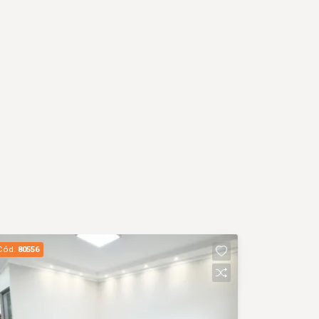
Cód.
80556