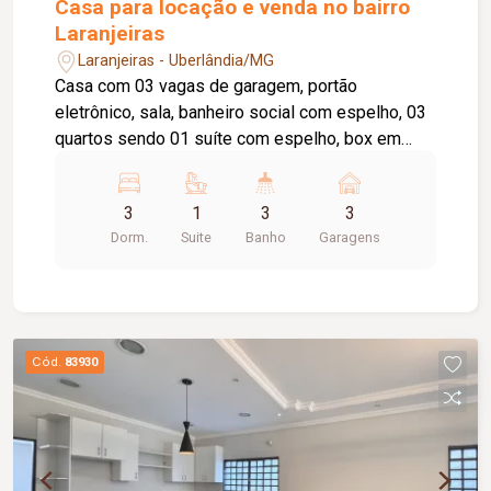
Casa para locação e venda no bairro
Laranjeiras
Laranjeiras - Uberlândia/MG
Casa com 03 vagas de garagem, portão
eletrônico, sala, banheiro social com espelho, 03
quartos sendo 01 suíte com espelho, box em
blindex e hidromassagem; jardim de inverno;
Cozinha planejada, lavanderia, 01 quarto, banheiro,
3
1
3
3
piso porcelanato.
Dorm.
Suite
Banho
Garagens
Cód.
83930