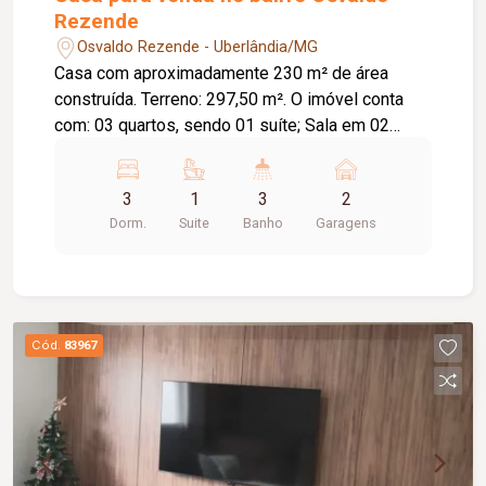
Rezende
Osvaldo Rezende - Uberlândia/MG
Casa com aproximadamente 230 m² de área
construída. Terreno: 297,50 m². O imóvel conta
com: 03 quartos, sendo 01 suíte; Sala em 02
ambientes; Sala de TV; Sala de jantar; Banheiro
social; Cozinha com mesa fixa em mármore;
3
1
3
2
Varanda; Lavanderia; Escritório; Edícula;
Dorm.
Suite
Banho
Garagens
Diferenciais: Toda murada; Portões eletrônicos;
Interfone; Toda em laje; Piso em porcelanato.
Cód.
83967