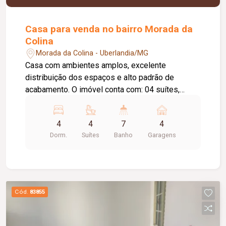
Casa para venda no bairro Morada da
Colina
Morada da Colina - Uberlandia/MG
Casa com ambientes amplos, excelente
distribuição dos espaços e alto padrão de
acabamento. O imóvel conta com: 04 suítes,
sendo 01 no piso térreo e 03 no pavimento
superior; Sala de estar; Sala de TV independente;
4
4
7
4
Escritório privativo; Cozinha integrada à sala de
Dorm.
Suítes
Banho
Garagens
jantar e ao espaço gourmet; Lavanderia
independente; Despensa; 07 banheiros; 04 vagas
de garagem; Casa de máquinas para apoio à
piscina; 623 m² de terreno; Mais de 420 m² de
área construída; Área de lazer: Piscina privativa;
Cód.
83855
Espaço gourmet integrado; Paisagismo;
Ambientes externos amplos; Diferenciais do
imóvel: Móveis planejados em todos os