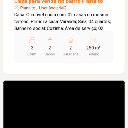
Casa para venda no bairro Planalto
Planalto - Uberlândia/MG
Casa. O imóvel conta com: 02 casas no mesmo
terreno; Primeira casa: Varanda; Sala; 04 quartos;
Banheiro social; Cozinha; Área de serviço; 02
vagas de garagem; Aproximadamente 70 m² de
área construída; Segunda casa: 02 quartos; Sala;
3
2
2
250 m²
Banheiro social; Cozinha; Área de serviço;
Dorm.
Banho
Garagens
Terreno
Aproximadamente 40 m² de área construída;
Diferenciais: Piso em cerâmica nas duas
residências; Excelente opção para moradia
multifamiliar ou investimento com geração de
renda.