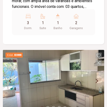
morar, com ampla área de varandas e ambientes
funcionais. O imóvel conta com: 03 quartos,
sendo 01 suíte; Banheiro social; Sala; Cozinha; 84
m² de área construída interna; 220 m² de
3
1
1
2
varandas ao redor da casa; Diferenciais do
Dorm.
Suite
Banho
Garagens
imóvel: Energia fotovoltaica; Toda cercada com
alambrado; Pronta para morar; Analisa permuta.
Cód.
83888