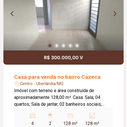
R$ 300.000,00 V
Casa para venda no bairro Cazeca
Centro - Uberlândia/MG
Imóvel com terreno e área construída de
aproximadamente 128,00 m². Casa: Sala; 04
quartos; Sala de jantar; 02 banheiros sociais;
Cozinha; Lavanderia; Toda em laje; Piso em
cerâmica; Apartamento: Sala; 02 quartos; Banheiro
4
2
128 m²
128 m²
social; Cozinha; Lavanderia; Piso em cerâmica;