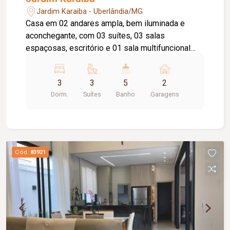
Jardim Karaiba - Uberlândia/MG
Casa em 02 andares ampla, bem iluminada e
aconchegante, com 03 suítes, 03 salas
espaçosas, escritório e 01 sala multifuncional
que já foi utilizada como studio de pilates,
cozinha com armários, área de serviço, 05
3
3
5
2
banheiros. Na área externa, há um agradável
Dorm.
Suítes
Banho
Garagens
quintal com ofurô, criando um espaço perfeito
para relaxamento, 02 vagas de garagem.
Cód.
83921