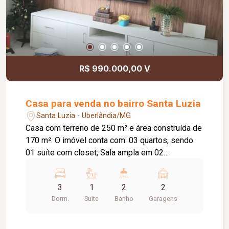
R$ 990.000,00 V
Casa para venda no bairro Santa Luzia
Santa Luzia - Uberlândia/MG
Casa com terreno de 250 m² e área construída de
170 m². O imóvel conta com: 03 quartos, sendo
01 suíte com closet; Sala ampla em 02
ambientes; Sala de televisão com painel em toda
a parede; Jardim de inverno; Cozinha com
3
1
2
2
armários planejados e coifa; Lavanderia
Dorm.
Suite
Banho
Garagens
independente; Despensa; Área gourmet; Piscina
aquecida com hidromassagem; Diferenciais:
Energia fotovoltaica; Piso em porcelanato;