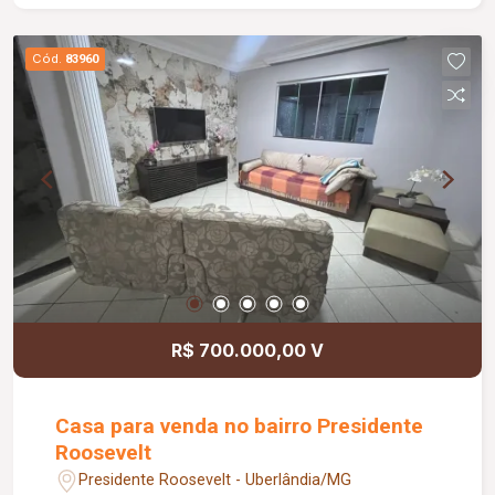
Armários planejados em toda a casa; Ar
condicionado nos quartos com acionamento via
Cód.
83960
Wi Fi; Câmeras de segurança; Alarme e cerca com
acionamento remoto; Portões em alumínio com
motor de acionamento rápido; Interfone com
câmera e acionamento via celular; Equipamentos
de segurança, portões e aparelhos de ar
condicionado com menos de 05 meses de uso.
R$ 700.000,00 V
Casa para venda no bairro Presidente
Roosevelt
Presidente Roosevelt - Uberlândia/MG