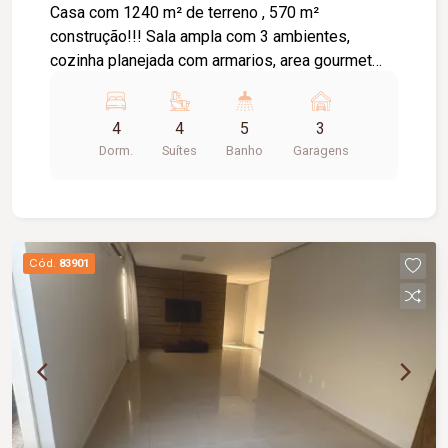
Casa com 1240 m² de terreno , 570 m²
construção!!! Sala ampla com 3 ambientes,
cozinha planejada com armarios, area gourmet
montada e piscina!! Casa com 4 suites + 2
escritorios todos com planejados e suite
4
4
5
3
principal na parte terrea!!! R$ 7.500.000
Dorm.
Suítes
Banho
Garagens
ALAMEDA IRENE 60
Cód.
83901