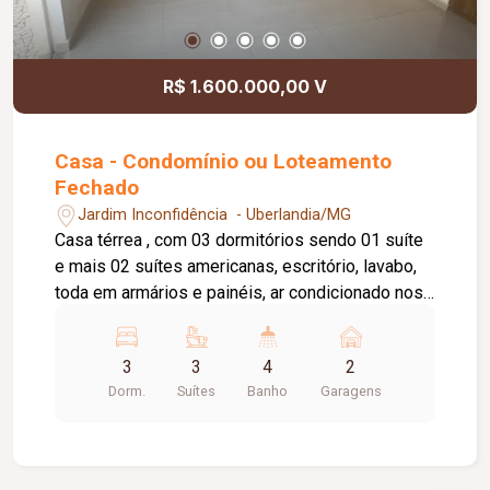
R$ 1.600.000,00 V
Casa - Condomínio ou Loteamento
Fechado
Jardim Inconfidência - Uberlandia/MG
Casa térrea , com 03 dormitórios sendo 01 suíte
e mais 02 suítes americanas, escritório, lavabo,
toda em armários e painéis, ar condicionado nos
03 quartos e na sala, piscina; Varanda gourmet
com churrasqueira, casa em ótimo estado.
3
3
4
2
Dorm.
Suítes
Banho
Garagens