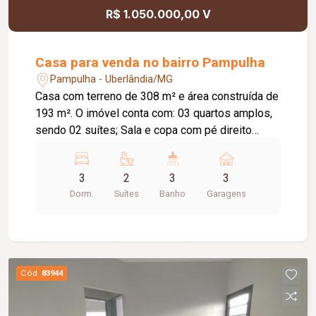
R$ 1.050.000,00 V
Casa para venda no bairro Pampulha
Pampulha - Uberlândia/MG
Casa com terreno de 308 m² e área construída de
193 m². O imóvel conta com: 03 quartos amplos,
sendo 02 suítes; Sala e copa com pé direito
duplo; Cozinha individualizada integrada à área
gourmet; Piscina de 05 metros; Área gourmet
3
2
3
3
completa; Escritório; Banheiro completo na área
Dorm.
Suítes
Banho
Garagens
de lazer; Cômodo de despejo; Garagem para 03
veículos; Diferenciais: Iluminação em LED; Teto
rebaixado em gesso; Esquadrias em alumínio
preto; Portas em madeira; Automação no portão;
Paisagismo completo; Marcenaria completa em
Cód.
83944
toda a casa;