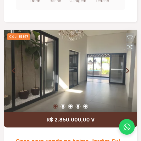
Dorm.
Banho
Garagem
Terreno
Ambientes funcionais e bem distribuídos.
Excelente distribuição dos ambientes e ótimo
aproveitamento dos espaços.
Cód.
83847
R$ 2.850.000,00 V