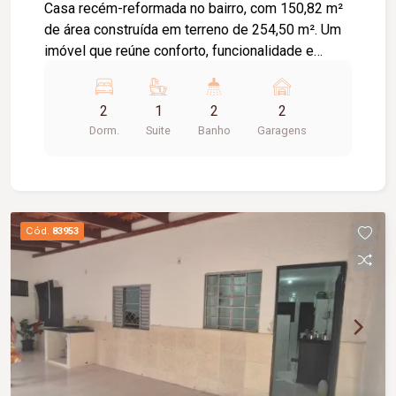
Casa recém-reformada no bairro, com 150,82 m²
de área construída em terreno de 254,50 m². Um
imóvel que reúne conforto, funcionalidade e
ótimo padrão de acabamento, localizado em uma
das regiões mais valorizadas e desejadas do
2
1
2
2
bairro. O imóvel conta com 02 quartos, sendo 01
Dorm.
Suite
Banho
Garagens
suíte com banheira de hidromassagem,
proporcionando mais conforto e privacidade.
Possui ainda escritório, ideal para home office ou
ambiente multifuncional ou terceiro quarto.
Cód.
83953