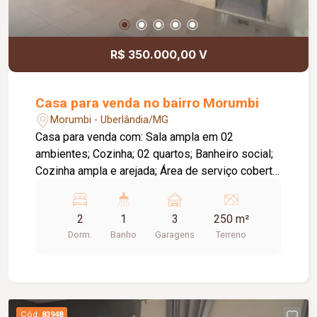
R$ 350.000,00 V
Casa para venda no bairro Morumbi
Morumbi - Uberlândia/MG
Casa para venda com: Sala ampla em 02
ambientes; Cozinha; 02 quartos; Banheiro social;
Cozinha ampla e arejada; Área de serviço coberta;
Área externa coberta; Lavabo; Quintal cimentado;
Garagem para 03 carros;
2
1
3
250 m²
Dorm.
Banho
Garagens
Terreno
Cód.
83948