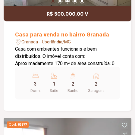
R$ 500.000,00 V
Casa para venda no bairro Granada
Granada - Uberlândia/MG
Casa com ambientes funcionais e bem
distribuídos. O imóvel conta com:
Aproximadamente 170 m² de área construída; 03
quartos; Escritório; Sala; Cozinha; Garagem; 250
m² de terreno; Área de lazer: Varanda com
3
1
2
2
churrasqueira; Diferenciais do imóvel: Sistema de
Dorm.
Suite
Banho
Garagens
alarme; Cerca elétrica; Câmeras de
monitoramento; Ambientes funcionais e bem
distribuídos.
Cód.
83877