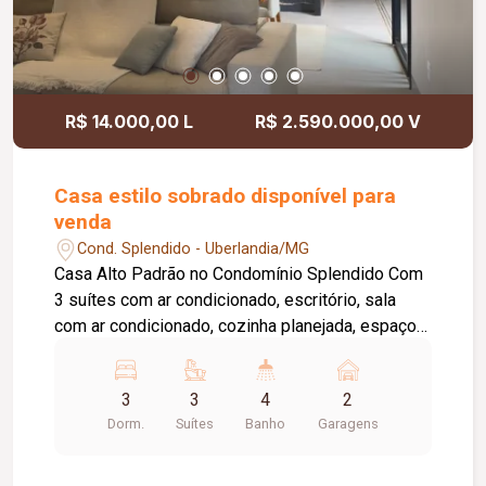
R$ 14.000,00 L
R$ 2.590.000,00 V
Casa estilo sobrado disponível para
venda
Cond. Splendido - Uberlandia/MG
Casa Alto Padrão no Condomínio Splendido Com
3 suítes com ar condicionado, escritório, sala
com ar condicionado, cozinha planejada, espaço
gourmet, piscina aquecida, energia solar,
paisagismo completo. Garagem coberta para 2
3
3
4
2
carros. Condomínio com área de lazer completa.
Dorm.
Suítes
Banho
Garagens
Terreno de 360m² Área construída de 208m²