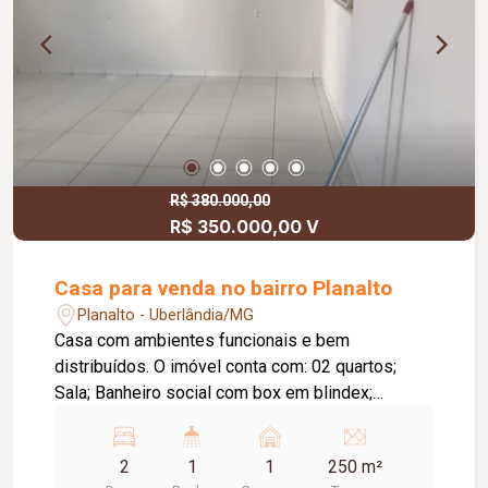
ambientes; Excelente iluminação natural;
Ventilação cruzada; Projeto preparado para futura
instalação de elevador; Ambientes amplos e
integrados; Suíte no piso térreo; Suíte master no
pavimento superior; O condomínio oferece:
Portaria monitorada; Monitoramento por câmeras;
Rondas de vigilância; Quadras esportivas; Salão
de festas; Espaço gourmet; Playground; Áreas
R$ 380.000,00
R$ 350.000,00 V
verdes; Espaços de convivência; Excelente
distribuição dos ambientes e ótimo
aproveitamento dos espaços.
Casa para venda no bairro Planalto
Planalto - Uberlândia/MG
Casa com ambientes funcionais e bem
distribuídos. O imóvel conta com: 02 quartos;
Sala; Banheiro social com box em blindex;
Cozinha com armários; Lavanderia; Garagem
coberta; Diferenciais do imóvel: Cozinha com
2
1
1
250 m²
armários; Banheiro com box em blindex;