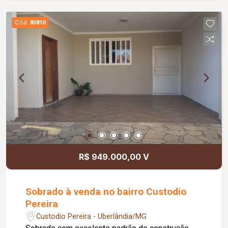
máster com jardim privativo integrado ao
banheiro; Esquadrias e porta em ACM; Sistema
Cód.
83810
de câmeras instalado; Sistema de alarme
integrado; Porcelanatos Portinari; Metais Deca e
Docol; Iluminação em LED; Forro vinílico
amadeirado; Imóvel pronto para morar; Aceita
financiamento bancário; Aceita FGTS; Estuda
permuta de até 50% do valor; Localização:
Próximo a instituições de ensino superior;
Próximo a hospital universitário; Fácil acesso ao
centro da cidade; Região valorizada e com
excelente infraestrutura; Excelente opção para
quem busca conforto, segurança e qualidade de
R$ 949.000,00 V
vida.
Sobrado à venda no bairro Custodio
Pereira
Custodio Pereira - Uberlândia/MG