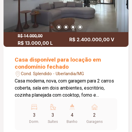
amplos e bem distribuídos; Acabamento
sofisticado; Projeto funcional; Imóvel de alto
padrão; O condomínio oferece: Academia;
Piscina; Playground; Quadra poliesportiva; Quadra
de tênis; Varanda gourmet; Churrasqueira;
Excelente opção para quem busca conforto,
R$ 14.000,00
R$ 2.400.000,00 V
R$ 13.000,00 L
exclusividade, segurança e qualidade de vida.
Casa disponível para locação em
condomínio fechado
Cond. Splendido - Uberlandia/MG
Casa moderna, nova, com garagem para 2 carros
coberta, sala em dois ambientes, escritório,
cozinha planejada com cooktop, forno e
microondas, espaço gourmet com churrasqueira
e ar condicionado, piscina aquecida, lavabo. São 3
3
3
4
2
suítes sendo a suíte master com closet e ar
Dorm.
Suítes
Banho
Garagens
condicionado. Todos os quartos com armários.