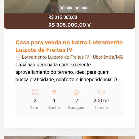
supermercados, instituições de ensino,
comércios e serviços; Fácil acesso às principais
vias da cidade; Excelente opção para quem busca
R$ 315.000,00
R$ 305.000,00 V
conforto, praticidade e qualidade de vida.
Casa para venda no bairro Loteamento
Luizote de Freitas IV
Loteamento Luizote de Freitas IV - Uberlândia/MG
Casa não geminada com excelente
aproveitamento do terreno, ideal para quem
busca praticidade, conforto e independência. O
imóvel conta com: Sala; Hall; Dormitórios;
Cozinha; Banheiro; 46,75 m² de área construída;
2
1
2
200 m²
200,00 m² de terreno individual; 8,00 metros de
Dorm.
Banho
Garagens
Terreno
frente; 25,00 metros de profundidade;
Diferenciais do imóvel: Casa não geminada;
Paredes em concreto; Laje; Telha de concreto
sobre estrutura metálica de aço galvanizado;