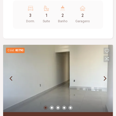
segurança. O imóvel conta com: 03 quartos,
sendo 01 suíte; 02 banheiros; Sala com pé-direito
3
1
2
2
alto; 02 vagas de garagem cobertas; 150 m² de
Dorm.
Suite
Banho
Garagens
área total; Diferenciais do imóvel: Casa decorada;
Apenas 08 meses de uso; Sistema de segurança
instalado; Suíte com ar-condicionado; Ambientes
modernos e bem distribuídos; Excelente
localização; Excelente opção para quem busca
Cód.
83790
conforto, segurança e qualidade de vida.