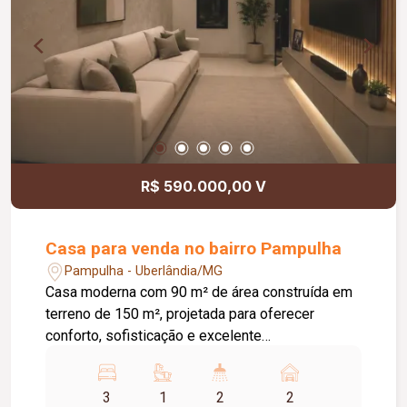
conforto, praticidade e qualidade de vida.
R$ 590.000,00 V
Casa para venda no bairro Pampulha
Pampulha - Uberlândia/MG
Casa moderna com 90 m² de área construída em
terreno de 150 m², projetada para oferecer
conforto, sofisticação e excelente
aproveitamento dos espaços. O imóvel conta
com: 03 quartos, sendo 01 suíte; Sala ampla com
3
1
2
2
pé direito duplo; Banheiro social; Área gourmet