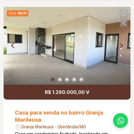
em porcelanato. Diferenciais do imóvel: 05
aparelhos de ar condicionado instalados; Sistema
Cód.
83673
fotovoltaico com 14 placas solares; Geração
aproximada de 900 kWh por mês; Automação de
iluminação nos principais ambientes; Paisagismo
completo; Sistema de monitoramento por
câmeras; Cerca de segurança. A área gourmet
oferece: Churrasqueira; Armários planejados;
Excelente espaço para convivência e lazer.
Imóvel moderno, funcional e pronto para morar,
reunindo conforto, economia e tecnologia em
cada detalhe. Excelente oportunidade para quem
busca qualidade de vida, segurança e um alto
R$ 1.290.000,00 V
padrão de acabamento.
Casa para venda no bairro Granja
Marileusa
Granja Marileusa - Uberlândia/MG