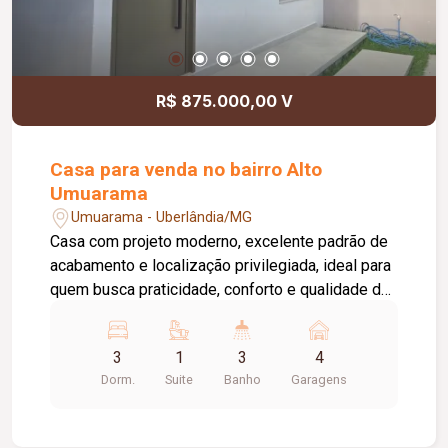
R$ 875.000,00 V
Casa para venda no bairro Alto
Umuarama
Umuarama - Uberlândia/MG
Casa com projeto moderno, excelente padrão de
acabamento e localização privilegiada, ideal para
quem busca praticidade, conforto e qualidade de
vida. O imóvel conta com: 03 quartos, sendo 01
suíte máster; Sala em conceito aberto; Cozinha
3
1
3
4
em conceito aberto; Jardim de inverno; Área de
Dorm.
Suite
Banho
Garagens
serviço independente; Garagem coberta para até
04 veículos; Área de lazer: Área gourmet com
churrasqueira; Diferenciais do imóvel: Suíte