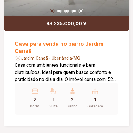
Paisagismo completo Esquadrias em alumínio
perita com persiana integrada nos quartos e sala
multiuso Portas internas em ACM champanhe
R$ 235.000,00 V
Uma casa que une estética, tecnologia e
qualidade construtiva, pronta para quem valoriza
exclusividade e desempenho
Casa para venda no bairro Jardim
Canaã
Jardim Canaã - Uberlândia/MG
Casa com ambientes funcionais e bem
distribuídos, ideal para quem busca conforto e
praticidade no dia a dia. O imóvel conta com: 52
m² de área construída; 02 quartos, sendo 01
suíte; Sala; Cozinha americana; Banheiro social;
2
1
2
1
Área de serviço; Garagem. Diferenciais do imóvel:
Dorm.
Suite
Banho
Garagem
Ambientes bem distribuídos; Projeto funcional
com integração dos espaços. Excelente opção
para quem busca conforto, praticidade e
qualidade de vida.