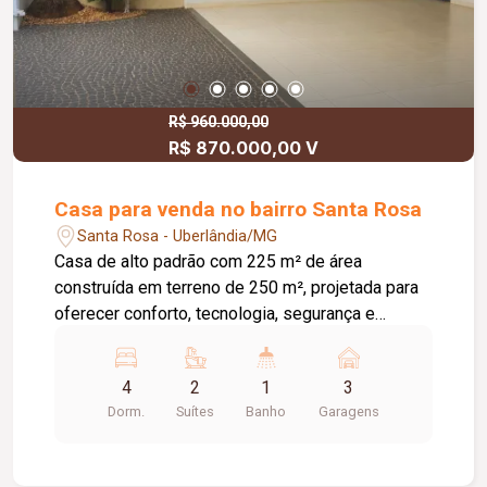
funcionalidade e uma área de lazer ideal para
receber familiares e amigos.
R$ 960.000,00
R$ 870.000,00 V
Casa para venda no bairro Santa Rosa
Santa Rosa - Uberlândia/MG
Casa de alto padrão com 225 m² de área
construída em terreno de 250 m², projetada para
oferecer conforto, tecnologia, segurança e
eficiência energética. O imóvel conta com: 04
quartos, sendo 02 suítes; 03 banheiros; Sala
4
2
1
3
ampla; Cozinha com armários planejados; Área
Dorm.
Suítes
Banho
Garagens
gourmet com churrasqueira; Armários planejados
em diversos ambientes; 03 quartos com jardim
de inverno privativo; 04 vagas de garagem; Piso