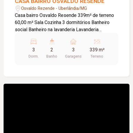
CASA BAIRRO OSVALDO RESENDE
Osvaldo Rezende - Uberlândia/MG
Casa bairro Osvaldo Resende 339m² de terreno
60,00 m² Sala Cozinha 3 dormitórios Banheiro
social Banheiro na lavanderia Lavanderia
Despensa Quintal A casa possui nos fundos 3
cômodos em baixo e dois cômodos em cima
3
2
3
339 m²
Dorm.
Banho
Garagens
Terreno