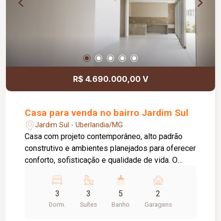
R$ 4.690.000,00 V
Casa para venda no bairro Jardim Sul
Jardim Sul - Uberlandia/MG
Casa com projeto contemporâneo, alto padrão
construtivo e ambientes planejados para oferecer
conforto, sofisticação e qualidade de vida. O
imóvel conta com: 330 m² de área construída. 03
suítes + 1 Suite reversivel no terreo, tem fosso
3
3
5
2
de elevador Diferenciais do imóvel: Projeto
Dorm.
Suítes
Banho
Garagens
assinado por escritório de arquitetura; Sistema
construtivo em Steel Frame; Piscina Spa;