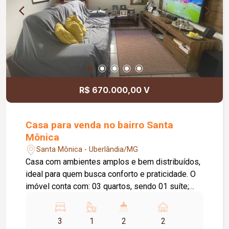
R$ 670.000,00 V
Casa para venda no bairro Santa
Mônica
Santa Mônica - Uberlândia/MG
Casa com ambientes amplos e bem distribuídos,
ideal para quem busca conforto e praticidade. O
imóvel conta com: 03 quartos, sendo 01 suíte;
Sala em 02 ambientes (estar e jantar); Cozinha;
Lavanderia independente; 02 vagas de garagem
3
1
2
2
cobertas; Área de lazer: Varanda nos fundos;