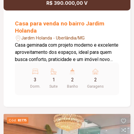
R$ 390.000,00 V
Casa para venda no bairro Jardim
Holanda
Jardim Holanda - Uberlândia/MG
Casa geminada com projeto moderno e excelente
aproveitamento dos espaços, ideal para quem
busca conforto, praticidade e um imóvel novo
pronto para morar. O imóvel conta com: 150 m² de
terreno; 88 m² de área construída; 03 quartos,
3
1
2
2
sendo 01 suíte; Sala em 02 ambientes com pé-
Dorm.
Suite
Banho
Garagens
direito alto; Banheiro social; Cozinha estilo
americana; Garagem; Diferenciais do imóvel:
Construção nova; Pronta para morar; Pé-direito
alto na sala; Ambientes integrados e bem
distribuídos; Excelente aproveitamento do
Cód.
83775
terreno; Excelente opção para quem busca
conforto, praticidade e qualidade de vida.