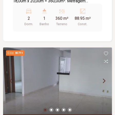
18,00m x 20,00m = 360,00m². Metragem
Construída: Aproximadamente 88,95m².
2
1
360 m²
88.95 m²
Dorm.
Banho
Terreno
Const.
Cód.
83711