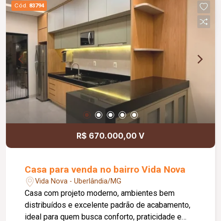
Piso em porcelanato na sala, hall e dormitórios;
Cód.
83794
Piso em cerâmica na cozinha e banheiro;
Revestimento em cerâmica até o teto na cozinha
e banheiro; Excelente aproveitamento do terreno
individual; Excelente opção para quem busca
conforto, praticidade e qualidade de vida.
R$ 670.000,00 V
Casa para venda no bairro Vida Nova
Vida Nova - Uberlândia/MG
Casa com projeto moderno, ambientes bem
distribuídos e excelente padrão de acabamento,
ideal para quem busca conforto, praticidade e