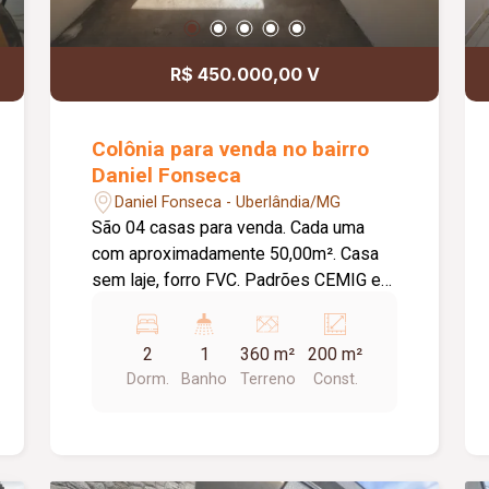
lâminas ultracompacta; Cozinha e ilha
oferecer conforto, sofisticação e
em Preto São Gabriel escovado; Portas
funcionalidade.
externas em Esquadrias e ACM; Portas
R$ 450.000,00 V
internas: Pormade; - ENTREGA COM
MARCENARIA PRONTA, BOXS NOS 04
BANHEIROS JÁ INSTALADOS,
Colônia para venda no bairro
ILUMINAÇÃO E PAISAGISMO.
Daniel Fonseca
Daniel Fonseca - Uberlândia/MG
São 04 casas para venda. Cada uma
com aproximadamente 50,00m². Casa
sem laje, forro FVC. Padrões CEMIG e
hidrômetros separados. Casas de 02
quartos e de 01 quarto. Metragem
2
1
360 m²
200 m²
Terreno: 12,00m x 30,00m = 360,00m².
Dorm.
Banho
Terreno
Const.
Metragem Construção: Totalizando
aproximadamente 200,00m².