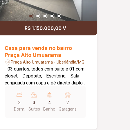
R$ 1.150.000,00 V
Casa para venda no bairro
Praça Alto Umuarama
Praça Alto Umuarama - Uberlândia/MG
- 03 quartos, todos com suíte e 01 com
closet; - Depósito; - Escritório; - Sala
conjugada com copa e pé direito duplo;
- Cozinha com ilha; - Área gourmet com
banheiro; - Lavanderia; - Esquadrias em
3
3
4
2
alumínio.
Dorm.
Suítes
Banho
Garagens