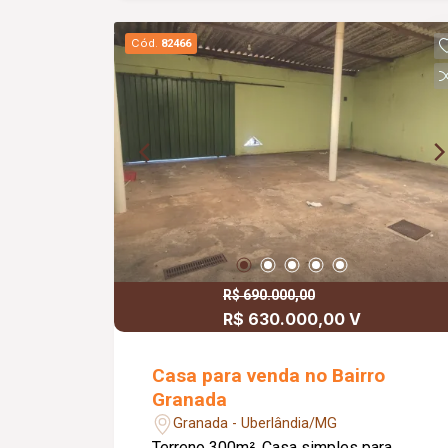
cinema privativa Despensa Lavanderia
funcional Garagem para 4 carros
Cód.
82466
R$ 690.000,00
R$ 630.000,00 V
Casa para venda no Bairro
Granada
Granada - Uberlândia/MG
Terreno 300m². Casa simples para