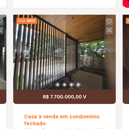
Imóvel já adaptado para comércio,
perfeito para clínicas, escritórios,
consultórios ou diversos tipos de
Cód.
82521
negócio. Uma excelente oportunidade
para investir ou expandir sua empresa
em uma localização estratégica!
R$ 7.700.000,00 V
Casa à venda em condomínio
fechado