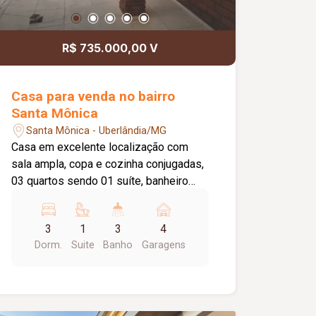
R$ 735.000,00 V
Casa para venda no bairro
Santa Mônica
Santa Mônica - Uberlândia/MG
Casa em excelente localização com
sala ampla, copa e cozinha conjugadas,
03 quartos sendo 01 suíte, banheiro
social, ao fundo varanda com área de
serviço, quarto e banheiro.
3
1
3
4
Dorm.
Suite
Banho
Garagens