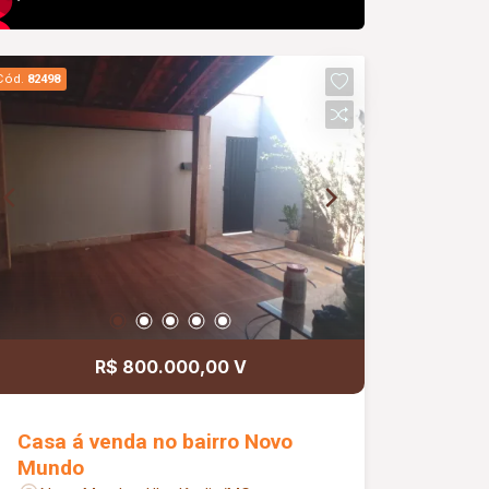
Cód.
82498
R$ 800.000,00 V
Casa á venda no bairro Novo
Mundo