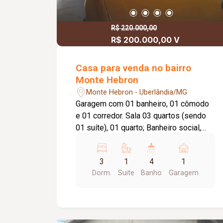
R$ 220.000,00
R$ 200.000,00 V
Casa para venda no bairro
Monte Hebron
Monte Hebron - Uberlândia/MG
Garagem com 01 banheiro, 01 cômodo
e 01 corredor. Sala 03 quartos (sendo
01 suíte), 01 quarto; Banheiro social,
Sala de jantar, Cozinha, Banheiro,
Lavanderia, Área do fundo. Metragem
3
1
4
1
Terreno: 8,00m x 25,00m = 200,00m².
Dorm.
Suite
Banho
Garagem
Metragem Construída:
Aproximadamente 100,00m².