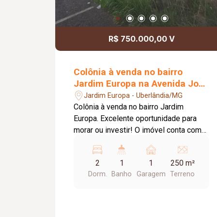
R$ 750.000,00 V
Colônia à venda no bairro
Jardim Europa na Avenida José
Fonseca e Silva.
Jardim Europa - Uberlândia/MG
Colônia à venda no bairro Jardim
Europa. Excelente oportunidade para
morar ou investir! O imóvel conta com
03 casas, todas com 43 m² cada, bem
distribuídas e funcionais. Cada casa
2
1
1
250 m²
possui: - 02 quartos; - Sala; - Cozinha; -
Dorm.
Banho
Garagem
Terreno
Banheiro; - Área de serviço; - Garagem.
Ideal para quem busca renda com
locação ou um espaço para morar com
a família em um mesmo terreno.