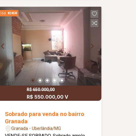
Cód.
82458
R$ 650.000,00
R$ 550.000,00 V
Sobrado para venda no bairro
Granada
Granada - Uberlândia/MG
VENDE-SE SOBRADO. Sobrado amplo