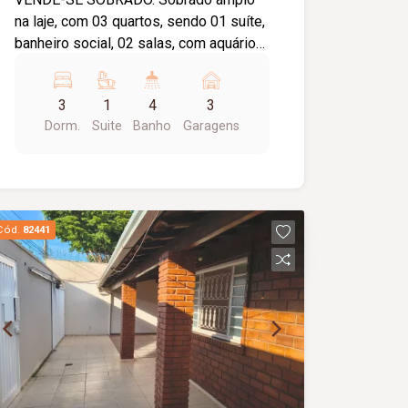
na laje, com 03 quartos, sendo 01 suíte,
banheiro social, 02 salas, com aquário
embutido, 01 copa, 01 cozinha, 01
despensa, jardim de inverno com
3
1
4
3
cascata e pedras, área gourmet ampla
Dorm.
Suite
Banho
Garagens
com piscina, churrasqueira, banheiro,
placas solares para o aquecimento da
piscina. Área superior a terminar.
Terreno área total de 322,96 metros
quadrados. Área construída: 200 metros
Cód.
82441
quadrados.