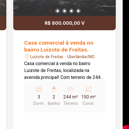
R$ 800.000,00 V
Casa comercial à venda no
bairro Luizote de Freitas.
Luizote de Freitas - Uberlândia/MG
Casa comercial à venda no bairro
Luizote de Freitas, localizada na
avenida principal! Com terreno de 244
m² e 150 m² de área construída, o
imóvel é ideal para quem busca
3
2
244 m²
150 m²
visibilidade, praticidade e um espaço já
Dorm.
Banho
Terreno
Const.
pronto para uso comercial. O imóvel
conta com: - Recepção; - Sala; - 03
quartos, sendo 01 suíte; - Cozinha; -
Banheiro; - Área de serviço; - Quintal.