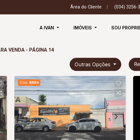
Área do Cliente
|
(034) 3256-
A IVAN
IMÓVEIS
SOU PROPRI
RA VENDA - PÁGINA 14
Outras Opções
Re
Cód.
82554