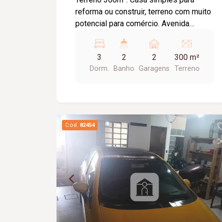
reforma ou construir, terreno com muito
potencial para comércio. Avenida
movimentada e com setor aquecido no
comercial. Casa localizada no Bairro
3
2
2
300 m²
Granada. 03 quartos, 01 sala, 01
Dorm.
Banho
Garagens
Terreno
Cozinha, 01 Banheiro social, 01
Banheiro externo, 01 Varanda, 01
Garagem coberta para 4 carros.
Cód.
82454