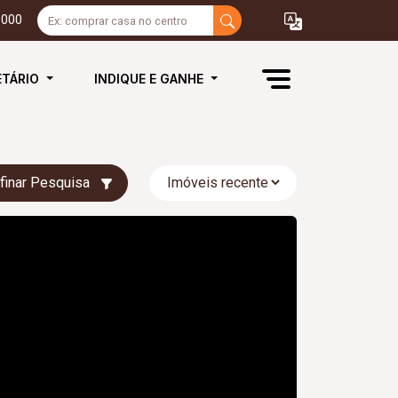
3000
ETÁRIO
INDIQUE E GANHE
finar Pesquisa