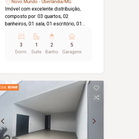
Novo Mundo - Uberlândia/MG
Imóvel com excelente distribuição,
composto por: 03 quartos, 02
banheiros, 01 sala, 01 escritório, 01
cozinha, 01 lavanderia. Conta ainda com
ampla garagem com capacidade para
3
1
2
5
05 carros.
Dorm.
Suite
Banho
Garagens
Cód.
82468