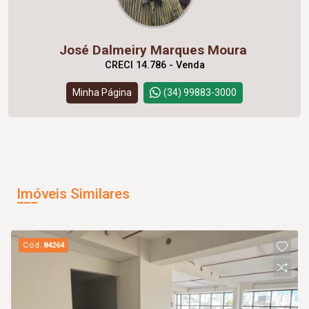
José Dalmeiry Marques Moura
CRECI 14.786 - Venda
Minha Página
(34) 99883-3000
Imóveis Similares
Cód.
84264