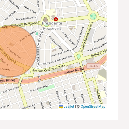
Leaflet
|
©
OpenStreetMap