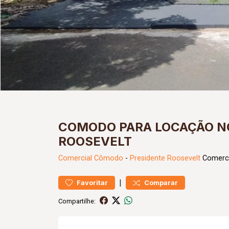
COMODO PARA LOCAÇÃO NO
ROOSEVELT
Comercial
Cômodo
-
Presidente Roosevelt
Comerci
|
Favoritar
Comparar
Compartilhe: