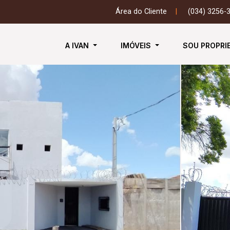
Área do Cliente
|
(034) 3256-
A IVAN
IMÓVEIS
SOU PROPRI