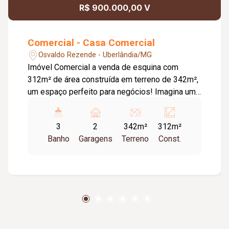
R$ 900.000,00 V
Comercial - Casa Comercial
Osvaldo Rezende - Uberlândia/MG
Imóvel Comercial a venda de esquina com
312m² de área construída em terreno de 342m²,
um espaço perfeito para negócios! Imagina um
imóvel comercial de esquina que não passa
despercebido, fachada envidraçada, estrutura
3
2
342m²
312m²
metálica moderna e um mezanino amplo que
Banho
Garagens
Terreno
Const.
eleva qualquer negócio a outro patamar. Uma
localização que despensa comentários. *
Estrutura metálica de esquina com 108 m²:
arquitetura contemporânea e resistente. Área
principal, aproveitando o posicionamento de
esquina, aumenta a visibilidade e o fluxo de
pessoas. * Mezanino amplo com janelas
grandes em vidros oferece um segunda nível