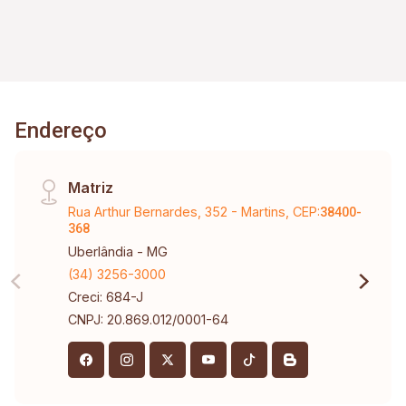
com visão espetacular do entorno, mais
visibilidade, sensação de amplitude e muita
luminosidade natural, perfeito para eventos. *
Um imóvel versátil com possibilidade de
adaptação para vários tipos de negócios. * Dois
Endereço
banheiros com acessibilidade. * Espaço amplo
para depósito. * E mais: uma casa com 04 Salas
amplas que possibilita layouts para escritório,
Matriz
espaço de atendimento, flexibilidade total para
Rua Arthur Bernardes, 352 - Martins, CEP:
diversos setores.
38400-
368
Uberlândia - MG
(34) 3256-3000
Creci: 684-J
CNPJ: 20.869.012/0001-64