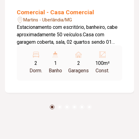
Comercial - Casa Comercial
Martins - Uberlândia/MG
Estacionamento com escritório, banheiro, cabe
aproximadamente 50 veículos.Casa com
garagem coberta, sala, 02 quartos sendo 01
suíte, copa, cozinha, lavanderia.Toda com laje,
balcão de granito, portas e janelas em
2
1
2
100m²
blindex.Área construída aproximadamente
Dorm.
Banho
Garagens
Const.
100,00m².