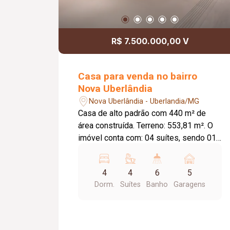
R$ 7.500.000,00 V
Casa para venda no bairro
Nova Uberlândia
Nova Uberlândia - Uberlandia/MG
Casa de alto padrão com 440 m² de
área construída. Terreno: 553,81 m². O
imóvel conta com: 04 suítes, sendo 01
suíte máster; Home theater, com
possibilidade de conversão para 05ª
4
4
6
5
suíte; Sala com pé-direito duplo;
Dorm.
Suítes
Banho
Garagens
Escritório; Cozinha independente;
Varanda gourmet, com possibilidade de
integração à cozinha; 02 lavabos; Adega
climatizada com adega eletrônica para