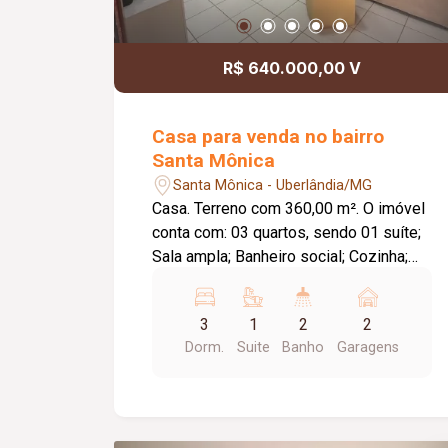
para morar ou investir.
R$ 640.000,00 V
Casa para venda no bairro
Santa Mônica
Santa Mônica - Uberlândia/MG
Casa. Terreno com 360,00 m². O imóvel
conta com: 03 quartos, sendo 01 suíte;
Sala ampla; Banheiro social; Cozinha;
Lavanderia; Garagem coberta; Área
externa descoberta; Diferenciais:
3
1
2
2
Sistema de monitoramento por
Dorm.
Suite
Banho
Garagens
câmeras; Cerca elétrica; Cerca
concertina; Imóvel totalmente quitado;
Terreno amplo com excelente
aproveitamento; Excelente localização,