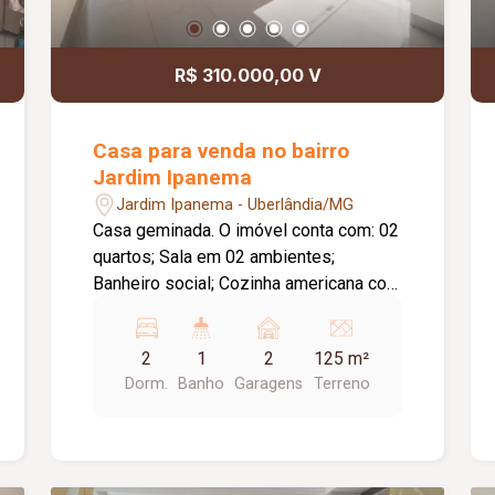
R$ 310.000,00 V
Casa para venda no bairro
Jardim Ipanema
Jardim Ipanema - Uberlândia/MG
Casa geminada. O imóvel conta com: 02
quartos; Sala em 02 ambientes;
Banheiro social; Cozinha americana com
pia e bancada em granito; Área de
serviço externa coberta; Quintal; 02
2
1
2
125 m²
vagas de garagem; Diferenciais: Portas
Dorm.
Banho
Garagens
Terreno
e janelas em blindex; Piso em
porcelanato; Localização privilegiada,
próxima a aeroporto, posto de
combustível, padaria, farmácia, escolas