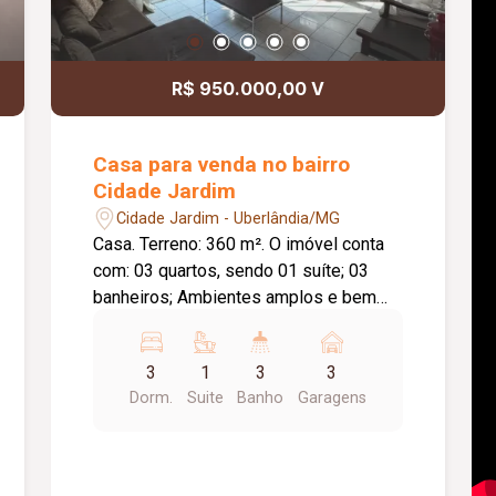
R$ 950.000,00 V
Casa para venda no bairro
Cidade Jardim
Cidade Jardim - Uberlândia/MG
Casa. Terreno: 360 m². O imóvel conta
com: 03 quartos, sendo 01 suíte; 03
banheiros; Ambientes amplos e bem
distribuídos; Área gourmet com
churrasqueira; Piscina; 03 vagas de
3
1
3
3
garagem; Diferenciais: Área de lazer
Dorm.
Suite
Banho
Garagens
completa; Excelente localização, com
fácil acesso aos principais comércios e
serviços da região; Ideal para quem
busca conforto, lazer e praticidade.