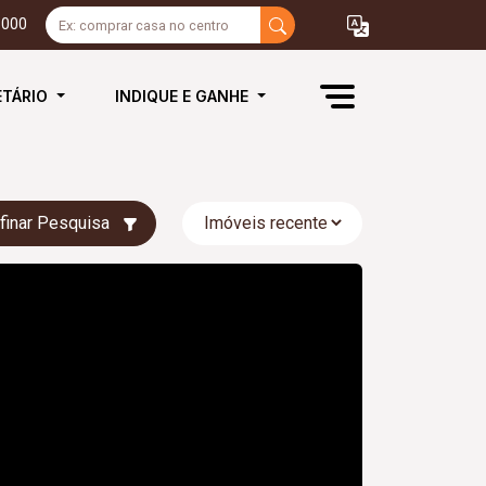
3000
ETÁRIO
INDIQUE E GANHE
finar Pesquisa