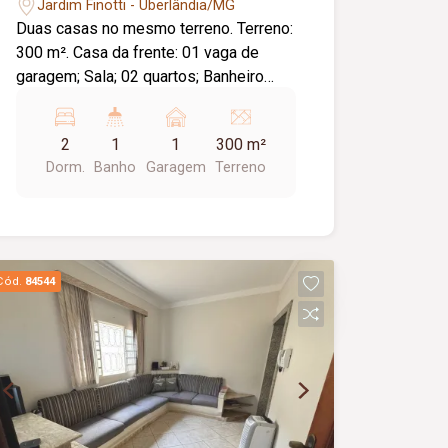
Jardim Finotti - Uberlândia/MG
Duas casas no mesmo terreno. Terreno:
300 m². Casa da frente: 01 vaga de
garagem; Sala; 02 quartos; Banheiro
social; Cozinha; Lavanderia; Quintal;
Aproximadamente 48,60 m² de área
2
1
1
300 m²
construída; Casa dos fundos: 01 vaga
Dorm.
Banho
Garagem
Terreno
de estacionamento; Sala; 02 quartos;
Banheiro social; Cozinha; Lavanderia;
Aproximadamente 23,40 m² de área
construída; Diferenciais: Excelente
opção para investimento ou moradia
Cód.
84544
multifamiliar; Amplo terreno com
potencial para futuras ampliações.