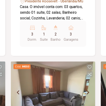
Presidente Roosevelt - Uberlândia/MG
Casa. O imóvel conta com: 03 quartos,
sendo 01 suíte; 02 salas; Banheiro
social; Cozinha; Lavanderia; 02 canis;
Quintal amplo; Diferenciais: Terreno
amplo com excelente potencial de
3
1
2
3
aproveitamento; Localização
Dorm.
Suite
Banho
Garagens
privilegiada, próxima a supermercado,
comércio e serviços da região.
Cód.
84550