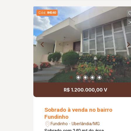
churrasqueira a carvão; Piscina
aquecida com ducha; Academia no
Cód.
84540
segundo pavimento; 04 vagas de
garagem cobertas; Diferenciais: Recuo
frontal com jardim; Árvores frutíferas;
Playground; Casa reformada;
Ambientes amplos, modernos e bem
distribuídos.
R$ 1.200.000,00 V
Sobrado à venda no bairro
Fundinho
Fundinho - Uberlândia/MG
Sobrado com 240 m² de área