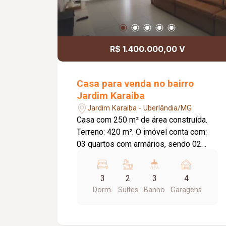
R$ 1.400.000,00 V
Casa para venda no bairro
Jardim Karaiba
Jardim Karaiba - Uberlândia/MG
Casa com 250 m² de área construída.
Terreno: 420 m². O imóvel conta com:
03 quartos com armários, sendo 02
suítes; Suíte máster com banheira de
hidromassagem; Sala de TV; Sala de
3
2
3
4
jantar; Jardim de inverno; Banheiro
Dorm.
Suítes
Banho
Garagens
social; Cozinha com armários
planejados novos; Lavanderia; Banheiro
de apoio; Varanda gourmet com