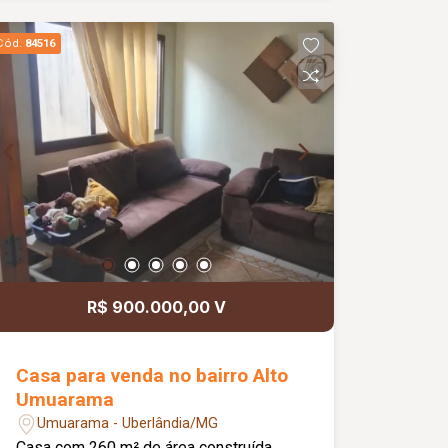
distribuídos.
Cód.
84516
R$ 900.000,00 V
Casa para venda no bairro Alto
Umuarama
Umuarama - Uberlândia/MG
Casa com 260 m² de área construída.