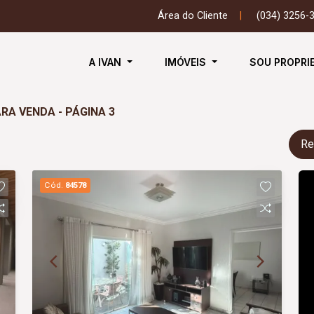
Área do Cliente
|
(034) 3256-
A IVAN
IMÓVEIS
SOU PROPRI
RA VENDA - PÁGINA 3
Re
Cód.
84578