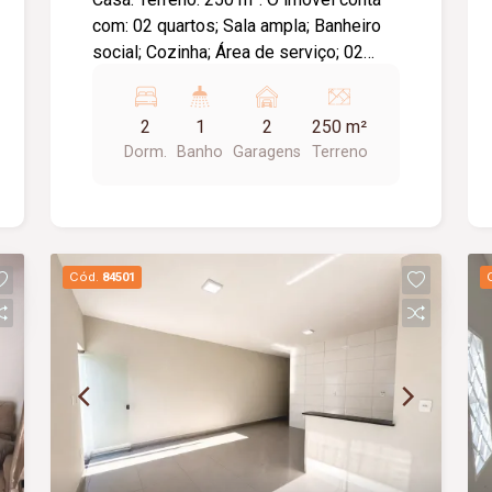
com: 02 quartos; Sala ampla; Banheiro
social; Cozinha; Área de serviço; 02
vagas de garagem; Diferenciais: Amplo
terreno, ideal para futuras ampliações
2
1
2
250 m²
ou área de lazer; Ambientes bem
Dorm.
Banho
Garagens
Terreno
distribuídos e com boa iluminação
natural; Excelente opção para morar ou
investir.
Cód.
84501