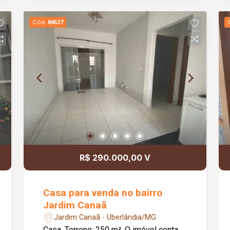
cobertas; Diferenciais: 02 portões de
garagem; 01 portão social; Excelente
Cód.
84527
espaço gourmet, ideal para receber
familiares e amigos.
R$ 290.000,00 V
Casa para venda no bairro
Jardim Canaã
Jardim Canaã - Uberlândia/MG
Casa. Terreno: 250 m². O imóvel conta