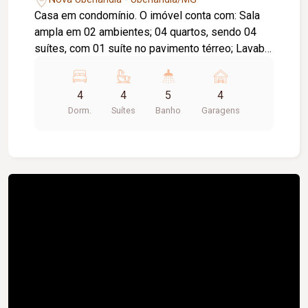
Casa em condomínio. O imóvel conta com: Sala
ampla em 02 ambientes; 04 quartos, sendo 04
suítes, com 01 suíte no pavimento térreo; Lavabo;
Cozinha integrada ao espaço gourmet com
churrasqueira; Lavanderia; Despensa; Piscina; 04
4
4
5
4
vagas de garagem; Diferenciais: Excelente
Dorm.
Suítes
Banho
Garagens
localização dentro do condomínio; Projeto com
ambientes amplos, integrados e funcionais,
proporcionando conforto e praticidade para toda
a família.