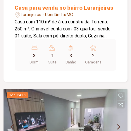
Casa para venda no bairro Laranjeiras
Laranjeiras - Uberlândia/MG
Casa com 110 m² de área construída. Terreno:
250 m². O imóvel conta com: 03 quartos, sendo
01 suíte; Sala com pé-direito duplo; Cozinha
integrada à sala de estar; Área gourmet com
churrasqueira; Diferenciais: Preparação para ar-
3
1
3
2
condicionado em todos os quartos; Preparação
Dorm.
Suite
Banho
Garagens
para água quente nos banheiros e na cozinha;
Infraestrutura para gás encanado com capacidade
para 02 botijões; Bancadas em granito Preto São
Gabriel; Esquadrias em alumínio preto; Cooktop
de 05 bocas e forno elétrico já instalados;
Cód.
84359
Fechadura digital; Porteiro eletrônico com visor;
Projeto moderno com excelente iluminação
natural e acabamento de alto padrão.