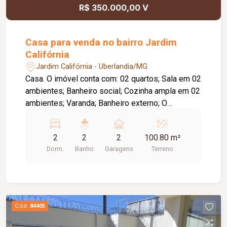
R$ 350.000,00 V
Casa para venda no bairro Jardim
Califórnia
Jardim Califórnia - Uberlandia/MG
Casa. O imóvel conta com: 02 quartos; Sala em 02
ambientes; Banheiro social; Cozinha ampla em 02
ambientes; Varanda; Banheiro externo; O
condomínio conta com: Portaria 24 horas;
Piscinas adulto e infantil; Quadra poliesportiva;
2
2
2
100.80 m²
Playground; Ampla área verde. Diferenciais: Ideal
Dorm.
Banho
Garagens
Terreno
para quem busca segurança, conforto e
praticidade.
Cód.
84405