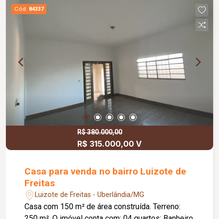
Cód.
84337
R$ 380.000,00
R$ 315.000,00 V
Casa para venda no bairro Luizote de
Freitas
Luizote de Freitas - Uberlândia/MG
Casa com 150 m² de área construída. Terreno:
250 m². O imóvel conta com: 04 quartos; Banheiro