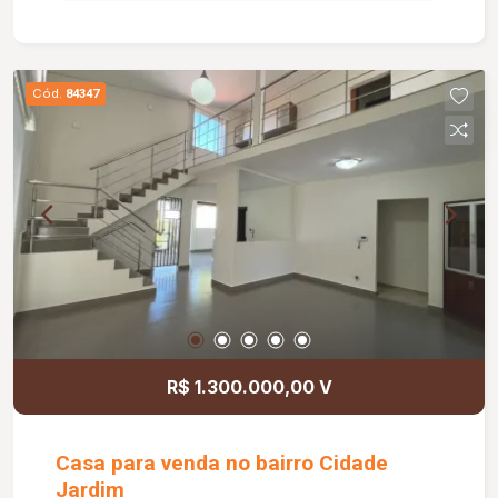
armários planejados; Ducha externa; Diferenciais:
Armários planejados em todos os ambientes;
Closet completo em madeira imbuia com 08
portas de correr; Ar-condicionado em 02 quartos;
Cód.
84347
Aquecimento solar para cozinha e banheiros;
Sistema de monitoramento com 08 câmeras;
Painel integrado de 21 polegadas na cozinha;
Interfone com trava e abertura automática; Piso
interno em porcelanato polido e área externa em
porcelanato acetinado; Jardim de inverno com
blindex; Imóvel quitado e com escritura.
R$ 1.300.000,00 V
Casa para venda no bairro Cidade
Jardim