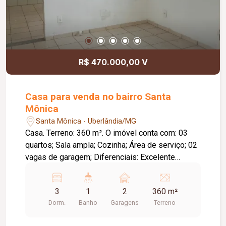
R$ 470.000,00 V
Casa para venda no bairro Santa
Mônica
Santa Mônica - Uberlândia/MG
Casa. Terreno: 360 m². O imóvel conta com: 03
quartos; Sala ampla; Cozinha; Área de serviço; 02
vagas de garagem; Diferenciais: Excelente
localização, próxima a parque da região; Amplo
terreno, ideal para futuras ampliações ou área de
3
1
2
360 m²
lazer.
Dorm.
Banho
Garagens
Terreno