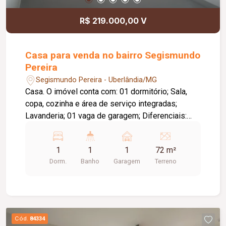
R$ 219.000,00 V
Casa para venda no bairro Segismundo
Pereira
Segismundo Pereira - Uberlândia/MG
Casa. O imóvel conta com: 01 dormitório; Sala,
copa, cozinha e área de serviço integradas;
Lavanderia; 01 vaga de garagem; Diferenciais:
Localização próxima a terminal da região;
Ambientes integrados, proporcionando melhor
1
1
1
72 m²
aproveitamento dos espaços.
Dorm.
Banho
Garagem
Terreno
Cód.
84334