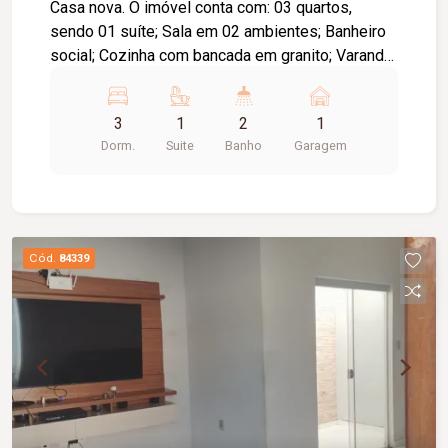
Casa nova. O imóvel conta com: 03 quartos,
sendo 01 suíte; Sala em 02 ambientes; Banheiro
social; Cozinha com bancada em granito; Varanda;
02 vagas de garagem; Diferenciais: Construção
nova; Piso em porcelanato; Ambientes bem
3
1
2
1
distribuídos, proporcionando conforto,
Dorm.
Suite
Banho
Garagem
praticidade e excelente padrão de acabamento.
Cód.
84339