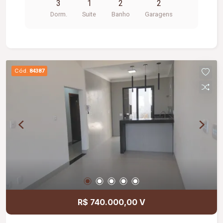
3
1
2
2
hospital da região.
Dorm.
Suite
Banho
Garagens
Cód.
84387
R$ 740.000,00 V