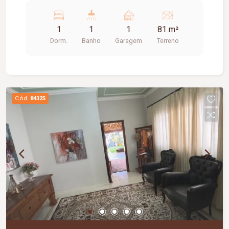
Lavanderia; 01 vaga de garagem; Diferenciais:
Ambientes integrados, proporcionando melhor
1
1
1
81 m²
aproveitamento dos espaços.
Dorm.
Banho
Garagem
Terreno
Cód.
84325