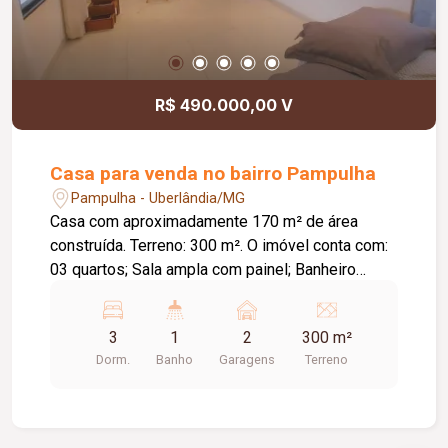
R$ 490.000,00 V
Casa para venda no bairro Pampulha
Pampulha - Uberlândia/MG
Casa com aproximadamente 170 m² de área
construída. Terreno: 300 m². O imóvel conta com:
03 quartos; Sala ampla com painel; Banheiro
social; Cozinha com armários planejados; Área de
serviço; Área gourmet com churrasqueira; Piscina
3
1
2
300 m²
com iluminação em LED e cascata; 02 vagas de
Dorm.
Banho
Garagens
Terreno
garagem; Diferenciais: Pomar com árvores
frutíferas, incluindo jabuticaba, goiaba e limão-
galego.