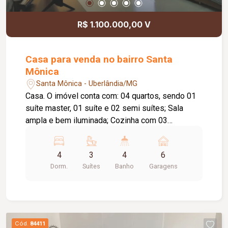
R$ 1.100.000,00 V
Casa para venda no bairro Santa
Mônica
Santa Mônica - Uberlândia/MG
Casa. O imóvel conta com: 04 quartos, sendo 01
suíte master, 01 suíte e 02 semi suítes; Sala
ampla e bem iluminada; Cozinha com 03
bancadas em granito, cooktop e despensa;
Lavanderia; Área gourmet com churrasqueira,
4
3
4
6
coifa embutida, bancada em granito e espaço
Dorm.
Suítes
Banho
Garagens
para geladeira; Lavabo; Piscina com capacidade
aproximada de 15.000 litros e sistema de
aquecimento independente; Até 06 vagas de
garagem; Diferenciais: Garagem com pé-direito
alto, estrutura em madeira aparente e portão
Cód.
84411