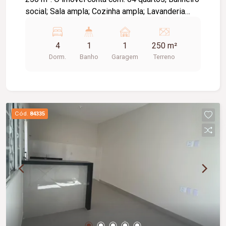
social; Sala ampla; Cozinha ampla; Lavanderia
reservada; Edícula com quarto e banheiro; 01
vaga de garagem; Diferenciais: Imóvel recém-
4
1
1
250 m²
pintado e reformado.
Dorm.
Banho
Garagem
Terreno
Cód.
84335