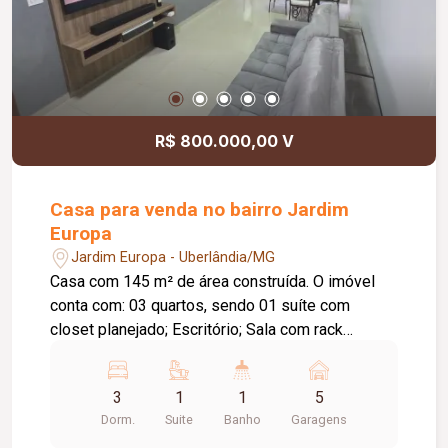
R$ 800.000,00 V
Casa para venda no bairro Jardim
Europa
Jardim Europa - Uberlândia/MG
Casa com 145 m² de área construída. O imóvel
conta com: 03 quartos, sendo 01 suíte com
closet planejado; Escritório; Sala com rack
planejado; Cozinha completa com armários
planejados, cooktop e forno embutido; Banheiros
3
1
1
5
com box em blindex, espelhos e aquecimento
Dorm.
Suite
Banho
Garagens
solar; Área gourmet com churrasqueira, pia e