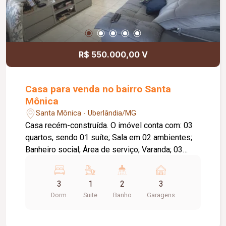
R$ 550.000,00 V
Casa para venda no bairro Santa
Mônica
Santa Mônica - Uberlândia/MG
Casa recém-construída. O imóvel conta com: 03
quartos, sendo 01 suíte; Sala em 02 ambientes;
Banheiro social; Área de serviço; Varanda; 03
vagas de garagem; Diferenciais: Construção nova;
Piso em porcelanato; Ambientes amplos, bem
3
1
2
3
distribuídos e com excelente padrão de
Dorm.
Suite
Banho
Garagens
acabamento, proporcionando conforto e
praticidade para toda a família.