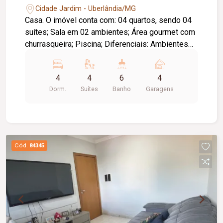
Cidade Jardim - Uberlândia/MG
Casa. O imóvel conta com: 04 quartos, sendo 04
suítes; Sala em 02 ambientes; Área gourmet com
churrasqueira; Piscina; Diferenciais: Ambientes
amplos e integrados, proporcionando conforto e
praticidade.
4
4
6
4
Dorm.
Suítes
Banho
Garagens
Cód.
84345