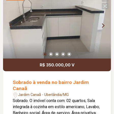
eletrônico com motor novo; Casa de gás externa;
Possibilidade de adaptação da garagem para
criação de um espaço de trabalho de
aproximadamente 45 m², com estrutura preparada
para 02 pavimentos; Deck em pedra portuguesa
ao redor da piscina; Pátio interno com total
privacidade; Quarto versátil com espaço para
escrivaninha e prateleiras, ideal para escritório,
hóspedes ou dormitório adicional.
R$ 350.000,00 V
Sobrado à venda no bairro Jardim
Canaã
Jardim Canaã - Uberlândia/MG
Sobrado. O imóvel conta com: 02 quartos; Sala
integrada à cozinha em estilo americano; Lavabo;
Banheiro social; Área de serviço; Área privativa;